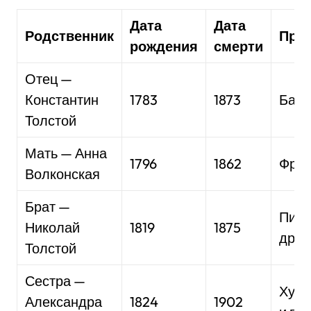
Дата
Дата
Родственник
Про
рождения
смерти
Отец —
Константин
1783
1873
Бари
Толстой
Мать — Анна
1796
1862
Фре
Волконская
Брат —
Писа
Николай
1819
1875
драм
Толстой
Сестра —
Худо
Александра
1824
1902