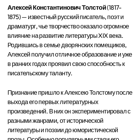
Алексей Константинович Толстой
(1817-
1875) — известный русский писатель, поэт и
драматург, чье творчество оказало огромное
влияние на развитие литературы XIX века.
Родившись в семье дворянских помещиков,
Алексей получил отличное образование и уже
в ранних годах проявил свою способность к
писательскому таланту.
Признание пришло к Алексею Толстому после
выхода его первых литературных
произведений. В них он экспериментировал с
разными жанрами, от исторической
литературы и поэзии до юмористической
прозы. Особенно популярными стали его