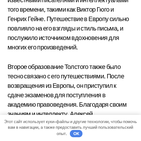
того времени, такими как Виктор Гюго и
Генрих Гейне. Путешествие в Европу сильно
повлияло на его взгляды и стиль письма, и
послужило источником вдохновения для
многих его произведений.
Второе образование Толстого также было
тесно связано с его путешествиями. После
возвращения из Европы, он приступил к
сдаче экзаменов для поступления в
академию правоведения. Благодаря своим
знаниям и интеллекту, Алексей
Этот сайт использует куки-файлы и другие технологии, чтобы помочь
Константинович успешно сдал экзамены и
вам в навигации, а также предоставить лучший пользовательский
стал студентом академии. Во время учебы он
опыт.
OK