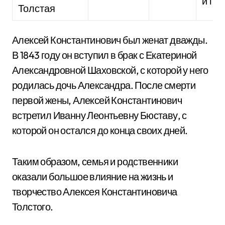
и по
Толстая
Алексей Константинович был женат дважды.
В 1843 году он вступил в брак с Екатериной
Александровной Шаховской, с которой у него
родилась дочь Александра. После смерти
первой жены, Алексей Константинович
встретил Иванну Леонтьевну Бюставу, с
которой он остался до конца своих дней.
Таким образом, семья и родственники
оказали большое влияние на жизнь и
творчество Алексея Константиновича
Толстого.