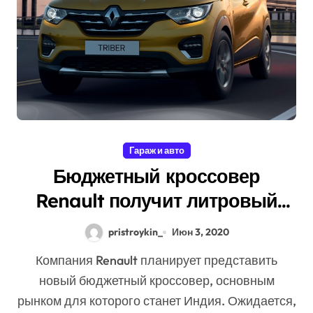
Гараж и авто
Бюджетный кроссовер
Renault получит литровый
трёхцилиндровый турбомотор
pristroykin_
Июн 3, 2020
Компания Renault планирует представить
новый бюджетный кроссовер, основным
рынком для которого станет Индия. Ожидается,