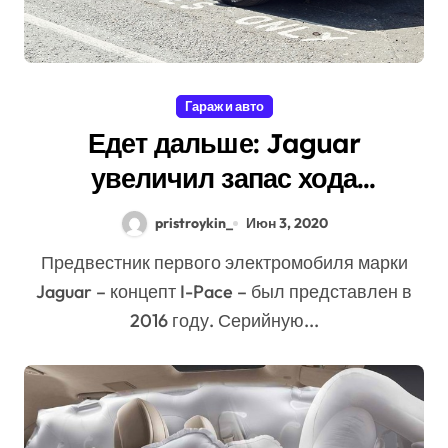
Гараж и авто
Едет дальше: Jaguar
увеличил запас хода
электрокроссовера I-Pace
pristroykin_
Июн 3, 2020
Предвестник первого электромобиля марки
Jaguar – концепт I-Pace – был представлен в
2016 году. Серийную...