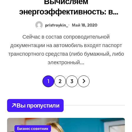
Вычисляем
энергоэффективность: в
России на один
pristroykin_
Май 18, 2020
автомобильный документ
Сейчас в состав сопроводительной
станет больше
документации на автомобиль входят паспорт
транспортного средства (либо бумажный, либо
электронный...
П
1
2
3
а
г
Вы пропустили
и
н
Бизнес советник