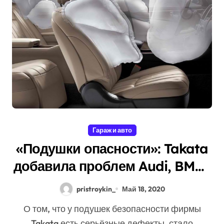
Гараж и авто
«Подушки опасности»: Takata
добавила проблем Audi, BMW,
Toyota, Honda и Mitsubishi
pristroykin_
Май 18, 2020
О том, что у подушек безопасности фирмы
Takata есть серьёзные дефекты, стало