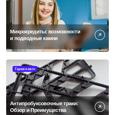
а
ц
и
Микрокредиты: возможности
я
и подводные камни
з
а
п
Гараж и авто
и
с
е
Антипробуксовочные траки:
Обзор и Преимущества
й