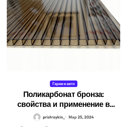
Гараж и авто
Поликарбонат бронза:
свойства и применение в
современной
pristroykin_
Мар 25, 2024
промышленности