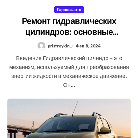
Гараж и авто
Ремонт гидравлических
цилиндров: основные
причины поломки и методы
pristroykin_
Фев 8, 2024
восстановления
Введение Гидравлический цилиндр – это
механизм, используемый для преобразования
энергии жидкости в механическое движение.
Он...