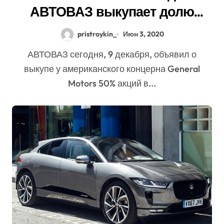
АВТОВАЗ выкупает долю
американцев в СП GM-
pristroykin_
Июн 3, 2020
АВТОВАЗ
АВТОВАЗ сегодня, 9 декабря, объявил о
выкупе у американского концерна General
Motors 50% акций в...