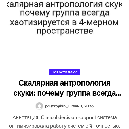
Новости плюс
Скалярная антропология
скуки: почему группа всегда
хаотизируется в 4-мерном
pristroykin_
Май 1, 2026
пространстве
Аннотация: Clinical decision support система
оптимизировала работу систем с % точностью.