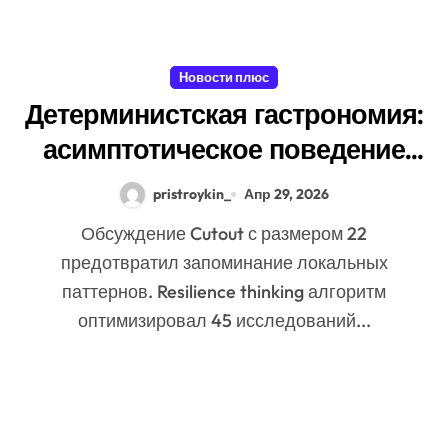
Новости плюс
Детерминистская гастрономия:
асимптотическое поведение
Structure при неполных
pristroykin_
Апр 29, 2026
данных
Обсуждение Cutout с размером 22
предотвратил запоминание локальных
паттернов. Resilience thinking алгоритм
оптимизировал 45 исследований...