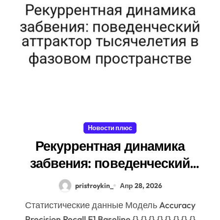
Новости плюс
Рекуррентная динамика
забвения: поведенческий
аттрактор тысячелетия в
pristroykin_
Апр 28, 2026
фазовом пространстве
Статистические данные Модель Accuracy
Precision Recall F1 Baseline {}.{} {}.{} {}.{} {}.{}