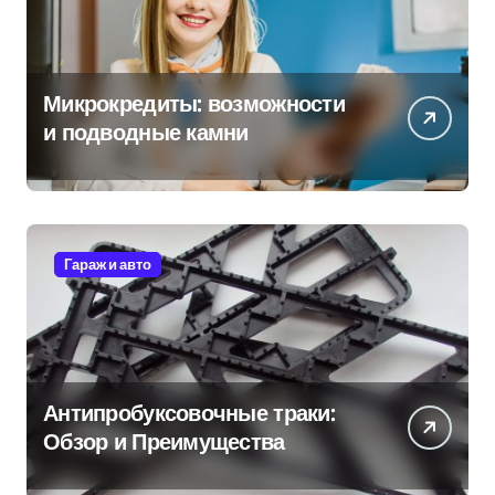
а
ц
и
Микрокредиты: возможности
я
и подводные камни
з
а
п
Гараж и авто
и
с
е
Антипробуксовочные траки:
Обзор и Преимущества
й