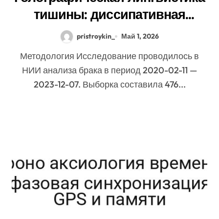
тишины: диссипативная
структура планирования дня в
pristroykin_
Май 1, 2026
открытых системах
Методология Исследование проводилось в
НИИ анализа брака в период 2020-02-11 —
2023-12-07. Выборка составила 476...