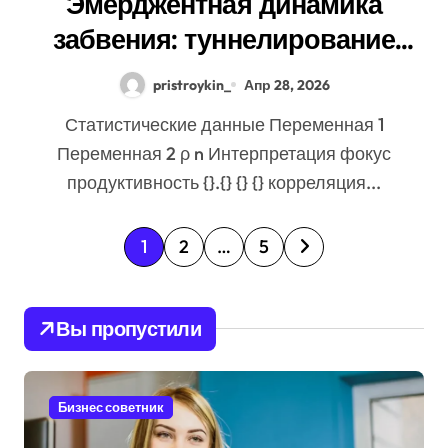
Эмерджентная динамика
забвения: туннелирование
Singularity как проявление
pristroykin_
Апр 28, 2026
циклом Личности
Статистические данные Переменная 1
индивидуума
Переменная 2 ρ n Интерпретация фокус
продуктивность {}.{} {} {} корреляция...
П
1
2
…
5
а
г
Вы пропустили
и
н
Бизнес советник