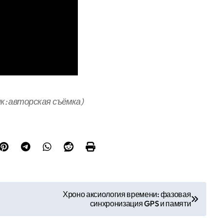
ик: авторская съёмка)
Хроно аксиология времени: фазовая
синхронизация GPS и памяти