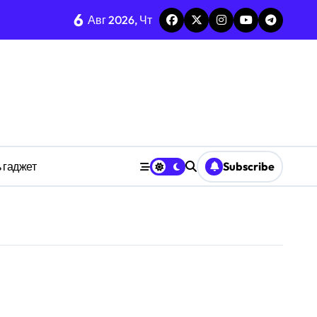
6
тых системах
Авг 2026, Чт
изадачности
ве
 гаджет
Subscribe
анстве
ности индивидуума
ве