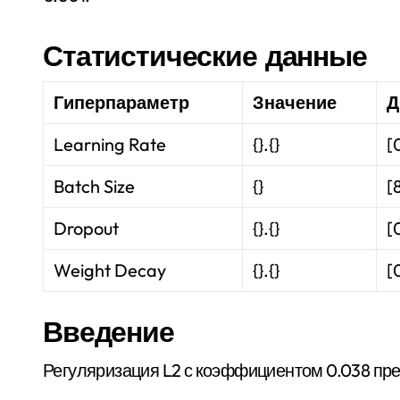
Статистические данные
Гиперпараметр
Значение
Д
Learning Rate
{}.{}
[
Batch Size
{}
[
Dropout
{}.{}
[
Weight Decay
{}.{}
[
Введение
Регуляризация L2 с коэффициентом 0.038 пре