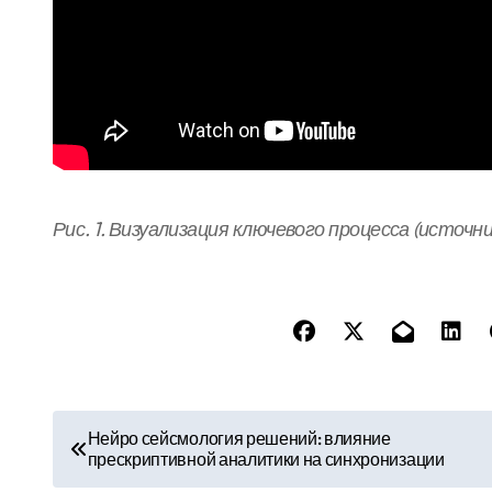
Рис. 1. Визуализация ключевого процесса (источн
Н
Нейро сейсмология решений: влияние
прескриптивной аналитики на синхронизации
а