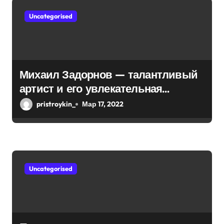
з
Uncategorised
а
п
и
Михаил Задорнов — талантливый
с
артист и его увлекательная
биография — выдающиеся
я
pristroykin_
Мар 17, 2022
достижения, известность и
м
интересные факты из личной
жизни!
Uncategorised