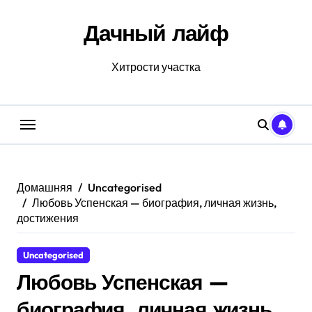
Перейти
к
Дачный лайф
содержанию
Хитрости участка
Домашняя
Uncategorised
Любовь Успенская — биография, личная жизнь,
достижения
Uncategorised
Любовь Успенская —
биография, личная жизнь,