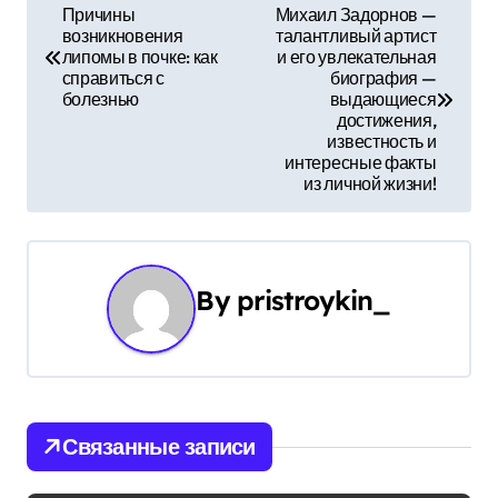
Н
Причины
Михаил Задорнов —
возникновения
талантливый артист
а
липомы в почке: как
и его увлекательная
справиться с
биография —
в
болезнью
выдающиеся
достижения,
и
известность и
интересные факты
г
из личной жизни!
а
ц
By
pristroykin_
и
я
п
Связанные записи
о