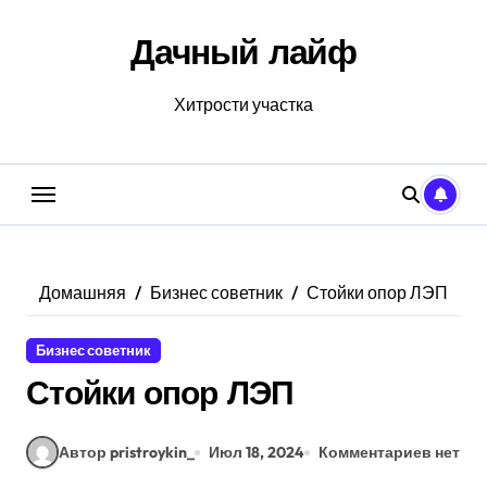
Перейти
к
Дачный лайф
содержанию
Хитрости участка
Домашняя
Бизнес советник
Стойки опор ЛЭП
Бизнес советник
Стойки опор ЛЭП
Автор pristroykin_
Июл 18, 2024
Комментариев нет