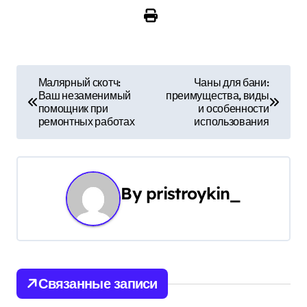
Н
Малярный скотч:
Чаны для бани:
Ваш незаменимый
преимущества, виды
а
помощник при
и особенности
ремонтных работах
использования
в
и
г
By
pristroykin_
а
ц
и
Связанные записи
я