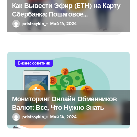
Как Вывести Эфир (ETH) на Карту
Сбербанка: Пошаговое
Руководство
pristroykin_
Май 14, 2024
Бизнес советник
Мониторинг Онлайн Обменников
Валют: Все, Что Нужно Знать
pristroykin_
Май 14, 2024