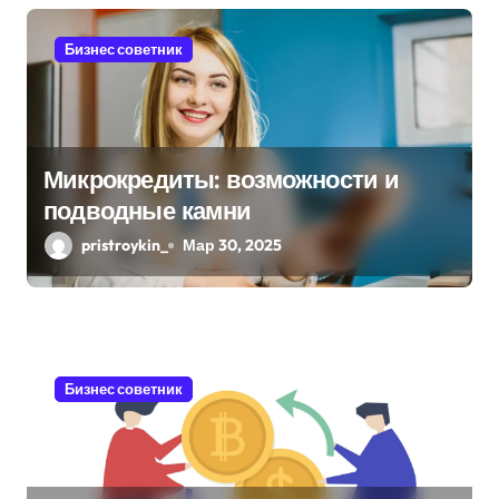
п
Бизнес советник
о
з
а
Микрокредиты: возможности и
подводные камни
п
pristroykin_
Мар 30, 2025
и
с
я
Бизнес советник
м