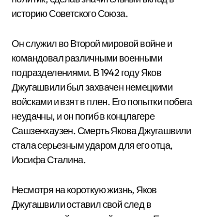
историю Советского Союза.
Он служил во Второй мировой войне и
командовал различными военными
подразделениями. В 1942 году Яков
Джугашвили был захвачен немецкими
войсками и взят в плен. Его попытки побега
неудачны, и он погиб в концлагере
Сашзенхаузен. Смерть Якова Джугашвили
стала серьезным ударом для его отца,
Иосифа Сталина.
Несмотря на короткую жизнь, Яков
Джугашвили оставил свой след в