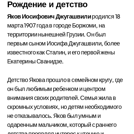
Рождение и детство
Яков Иосифович Джугашвили
родился 18
марта 1907 года в городе Боржоми, на
территории нынешней Грузии. Он был
первым сыном Иосифа Джугашвили, более
известного как Сталин, и его первой жены
Екатерины Сванидзе.
Детство Якова прошло в семейном кругу, где
он был любимым ребенком и центром
внимания своих родителей. Семья жила в
скромных условиях, но детям необходимого
не отказывалось. Яков был умным и
одаренным мальчиком, который с раннего
детства проявлял интерес к чтению и