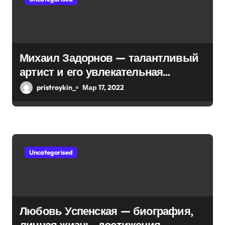
а
п
и
Михаил Задорнов — талантливый
с
артист и его увлекательная
биография — выдающиеся
я
pristroykin_
Мар 17, 2022
достижения, известность и
м
интересные факты из личной
жизни!
Uncategorised
Любовь Успенская — биография,