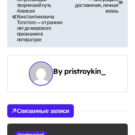
а
творческий путь
достижения, личная
Алексея
жизнь
в
Константиновича
Толстого — от ранних
и
лет до мирового
признания в
г
литературе
а
ц
By
pristroykin_
и
я
п
Связанные записи
о
з
Uncategorised