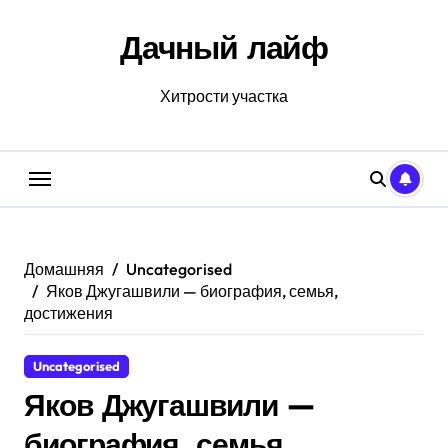
Перейти
к
Дачный лайф
содержанию
Хитрости участка
Домашняя
Uncategorised
Яков Джугашвили — биография, семья,
достижения
Uncategorised
Яков Джугашвили —
биография, семья,