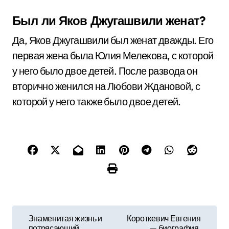
Был ли Яков Джугашвили женат?
Да, Яков Джугашвили был женат дважды. Его
первая жена была Юлия Мелекова, с которой
у него было двое детей. После развода он
вторично женился на Любови Ждановой, с
которой у него также было двое детей.
Н
Знаменитая жизнь и
Короткевич Евгения
потрясающий
— биография,