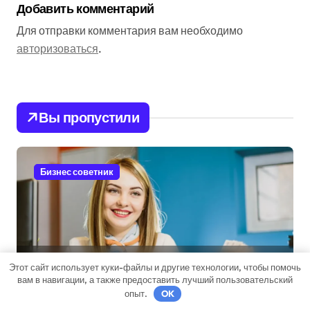
Добавить комментарий
Для отправки комментария вам необходимо
авторизоваться
.
Вы пропустили
Бизнес советник
Микрокредиты: возможности
Этот сайт использует куки-файлы и другие технологии, чтобы помочь
вам в навигации, а также предоставить лучший пользовательский
и подводные камни
опыт.
OK