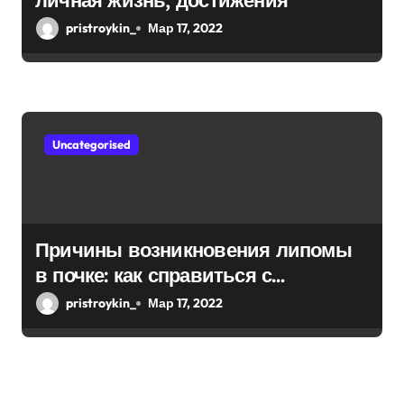
личная жизнь, достижения
pristroykin_
Мар 17, 2022
Uncategorised
Причины возникновения липомы
в почке: как справиться с
болезнью
pristroykin_
Мар 17, 2022