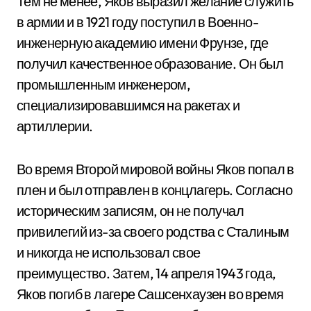
Тем не менее, Яков выразил желание служить
в армии и в 1921 году поступил в Военно-
инженерную академию имени Фрунзе, где
получил качественное образование. Он был
промышленным инженером,
специализировавшимся на ракетах и
артиллерии.
Во время Второй мировой войны Яков попал в
плен и был отправлен в концлагерь. Согласно
историческим записям, он не получал
привилегий из-за своего родства с Сталиным
и никогда не использовал свое
преимущество. Затем, 14 апреля 1943 года,
Яков погиб в лагере Сашсенхаузен во время