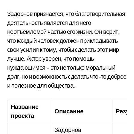
Задорнов признается, что благотворительная
деятельность является для него
неотъемлемой частью его жизни. Он верит,
что каждый человек должен прикладывать
свои усилия к тому, чтобы сделать этот мир
лучше. Актер уверен, что помощь
нуждающимся – это не только моральный
долг, но и возможность сделать что-то доброе
и полезное для общества.
Название
Описание
Резул
проекта
Задорнов