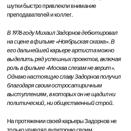
шутки быстро привлекли внимание
преподавателей и коллег.
В 1976 году Михаил Задорнов дебютировал
на сцене в фильме «Ноябрьская сказка». В
его дальнейшей карьере артиста можно
выделить ряд успешных проектов, включая
роль в фильме «Москва слезам не верит».
Однако настоящую славу Задорнов получил
благодаря своим остросатиричным
выступлениям, в которых он не щадил ни
политический, ни общественный строй.
На протяжении своей карьеры Задорнов не
только удивлял аудиторию своим