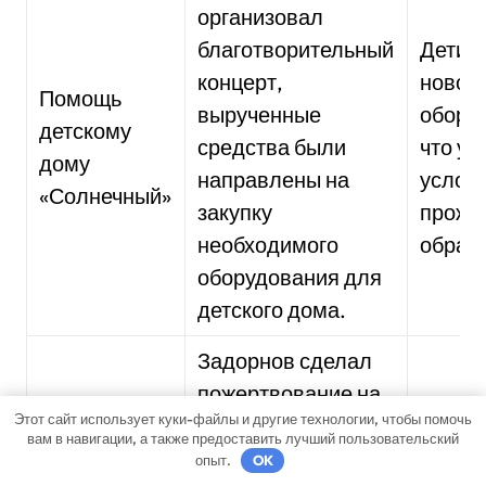
организовал
благотворительный
Дети 
концерт,
новое
Помощь
вырученные
обору
детскому
средства были
что ул
дому
направлены на
услов
«Солнечный»
закупку
прожи
необходимого
образ
оборудования для
детского дома.
Задорнов сделал
пожертвование на
Приют
Этот сайт использует куки-файлы и другие технологии, чтобы помочь
приют для
финан
вам в навигации, а также предоставить лучший пользовательский
Поддержка
бездомных
опыт.
OK
помощ