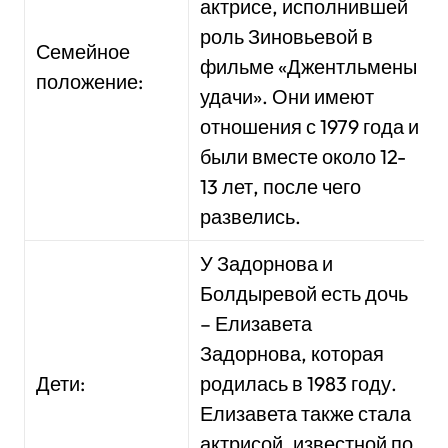
актрисе, исполнившей
роль Зиновьевой в
Семейное
фильме «Джентльмены
положение:
удачи». Они имеют
отношения с 1979 года и
были вместе около 12-
13 лет, после чего
развелись.
У Задорнова и
Болдыревой есть дочь
– Елизавета
Задорнова, которая
Дети:
родилась в 1983 году.
Елизавета также стала
актрисой, известной по