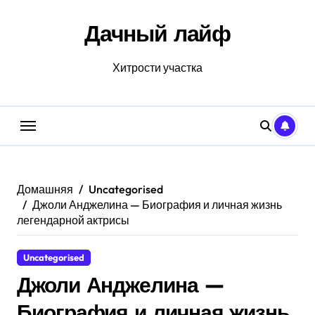
Перейти
к
Дачный лайф
содержанию
Хитрости участка
Домашняя
Uncategorised
Джоли Анджелина — Биография и личная жизнь
легендарной актрисы
Uncategorised
Джоли Анджелина —
Биография и личная жизнь