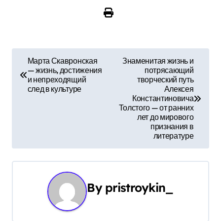
Н
Марта Скавронская
Знаменитая жизнь и
— жизнь, достижения
потрясающий
а
и непреходящий
творческий путь
след в культуре
Алексея
в
Константиновича
Толстого — от ранних
и
лет до мирового
признания в
г
литературе
а
ц
By
pristroykin_
и
я