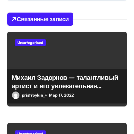
п
Связанные записи
о
з
Uncategorised
а
п
и
Михаил Задорнов — талантливый
с
артист и его увлекательная
биография — выдающиеся
я
pristroykin_
Мар 17, 2022
достижения, известность и
м
интересные факты из личной
жизни!
Uncategorised