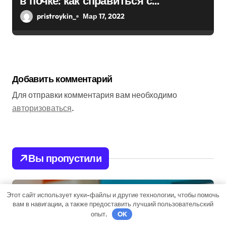
в почке: как справиться с
болезнью
pristroykin_
Мар 17, 2022
Добавить комментарий
Для отправки комментария вам необходимо
авторизоваться
.
Вы пропустили
Этот сайт использует куки-файлы и другие технологии, чтобы помочь
Бизнес советник
вам в навигации, а также предоставить лучший пользовательский
опыт.
OK