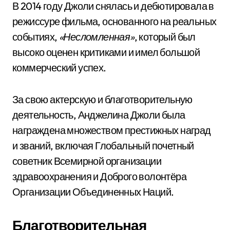
В 2014 году Джоли снялась и дебютировала в
режиссуре фильма, основанного на реальных
событиях,
«Несломленная»
, который был
высоко оценен критиками и имел большой
коммерческий успех.
За свою актерскую и благотворительную
деятельность, Анджелина Джоли была
награждена множеством престижных наград
и званий, включая Глобальный почетный
советник Всемирной организации
здравоохранения и Доброго волонтёра
Организации Объединенных Наций.
Благотворительная