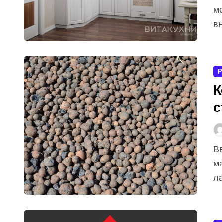
мо
в
Р
К
с
Введение Керамзит — это легкий, пористый
м
л