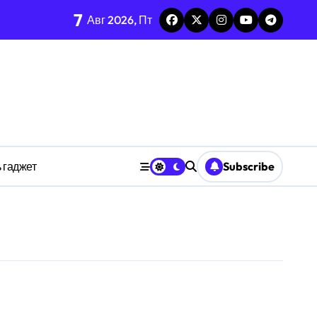
тых системах
7
Авг 2026, Пт
изадачности
ве
 гаджет
Subscribe
анстве
ности индивидуума
ве