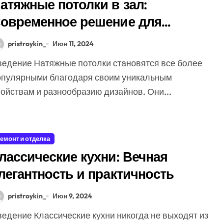
атяжные потолки в зал:
овременное решение для
тильного интерьера
pristroykin_
Июн 11, 2024
опулярными благодаря своим уникальным
ойствам и разнообразию дизайнов. Они...
емонт и отделка
лассические кухни: Вечная
легантность и практичность
pristroykin_
Июн 9, 2024