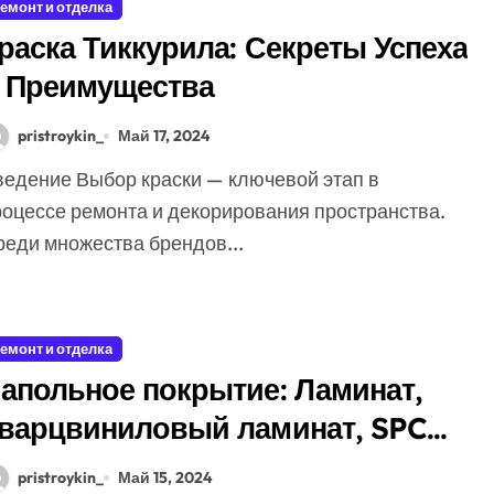
емонт и отделка
раска Тиккурила: Секреты Успеха
 Преимущества
pristroykin_
Май 17, 2024
роцессе ремонта и декорирования пространства.
реди множества брендов...
емонт и отделка
апольное покрытие: Ламинат,
варцвиниловый ламинат, SPC
аминат и Ламинат под плитку
pristroykin_
Май 15, 2024