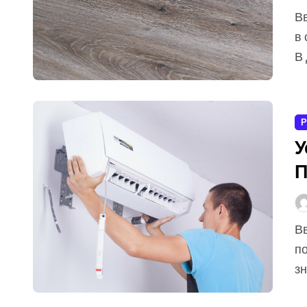
Введение Напольные покрытия играют важную роль
в
В 
Р
У
П
Введение Установка кондиционера может
п
зн