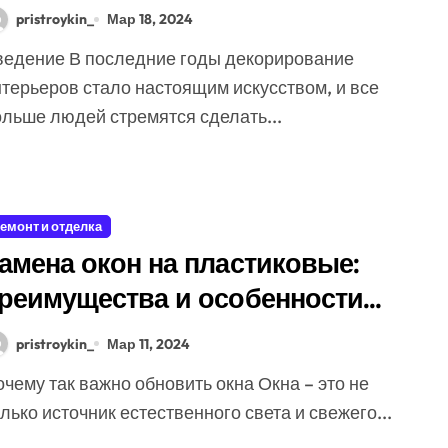
нтерьера вашего дома
pristroykin_
Мар 18, 2024
нтерьеров стало настоящим искусством, и все
ольше людей стремятся сделать...
емонт и отделка
амена окон на пластиковые:
реимущества и особенности
роцесса
pristroykin_
Мар 11, 2024
лько источник естественного света и свежего...