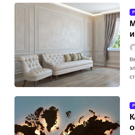
Р
М
и
Введение Молдинг на стену — это декоративный
э
ст
Р
К
о