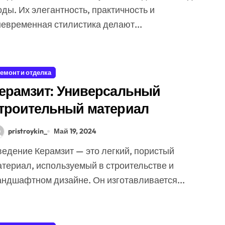
ды. Их элегантность, практичность и
невременная стилистика делают...
емонт и отделка
ерамзит: Универсальный
троительный материал
pristroykin_
Май 19, 2024
атериал, используемый в строительстве и
андшафтном дизайне. Он изготавливается...