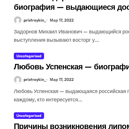
биография — выдающиеся дост
интересные факты из личной ж
pristroykin_
Мар 17, 2022
Задорнов Михаил Иванович — выдающийся российский артист, сатирик и писатель, чьи
выступления вызывают восторг у...
Uncategorised
Любовь Успенская — биографи
pristroykin_
Мар 17, 2022
Любовь Успенская — выдающаяся российская певица, актриса и композитор. Ее имя знакомо
каждому, кто интересуется...
Uncategorised
Причины возникновения липомы