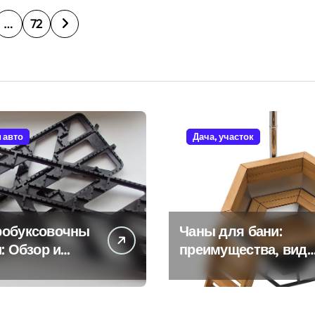
…
72
и авто
Дача, участок
робуксовочны
Чаны для бани:
и: Обзор и
преимущества, вид
ущества
и особенности
использования