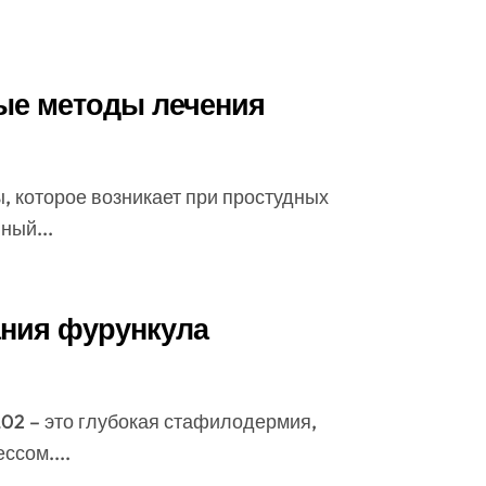
ные методы лечения
ный...
ания фурункула
сом....