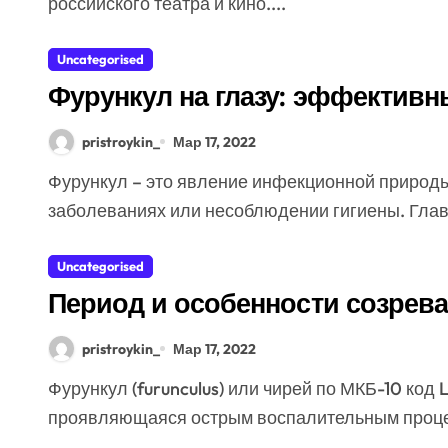
российского театра и кино....
Uncategorised
Фурункул на глазу: эффектив
pristroykin_
Мар 17, 2022
Фурункул – это явление инфекционной природы, которое возникает при простудных
заболеваниях или несоблюдении гигиены. Глав
Uncategorised
Период и особенности созрев
pristroykin_
Мар 17, 2022
Фурункул (furunculus) или чирей по МКБ-10 код L02 – это глубокая стафилодермия,
проявляющаяся острым воспалительным процес