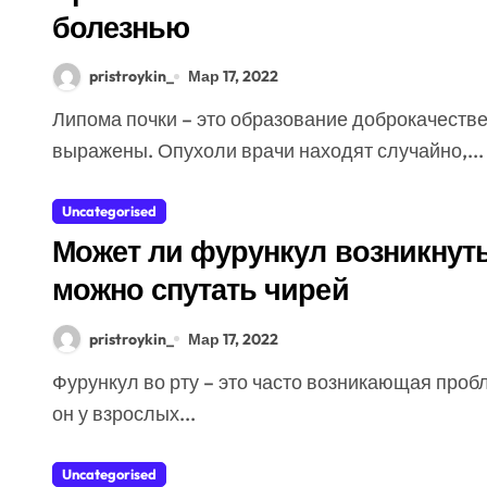
болезнью
pristroykin_
Мар 17, 2022
Липома почки – это образование доброкачественного характера. Симптомы заболевания не
выражены. Опухоли врачи находят случайно,...
Uncategorised
Может ли фурункул возникнуть
можно спутать чирей
pristroykin_
Мар 17, 2022
Фурункул во рту – это часто возникающая проблема в хирургической стоматологии. Появляется
он у взрослых...
Uncategorised