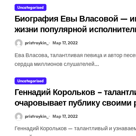
Uncategorised
Биография Евы Власовой — и
жизни популярной исполните
pristroykin_
Мар 17, 2022
Ева Власова, талантливая певица и автор песен, яркая и харизматичная, сумела завоевать
сердца миллионов слушателей...
Uncategorised
Геннадий Корольков – талантл
очаровывает публику своими 
жизнью
pristroykin_
Мар 17, 2022
Геннадий Корольков — талантливый и узнаваемый актер, который стал непременной частью