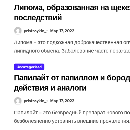
Липома, образованная на щеке:
последствий
pristroykin_
Мар 17, 2022
Липома – это подкожная доброкачественная опухоль, сформированная по причине нарушения
липидного обмена. Заболевание часто поражает
Uncategorised
Папилайт от папиллом и борода
действия и аналоги
pristroykin_
Мар 17, 2022
Папилайт – это безвредный препарат нового поколения, который помогает быстро и
безболезненно устранить внешние проявления.