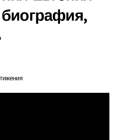
 биография,
ь