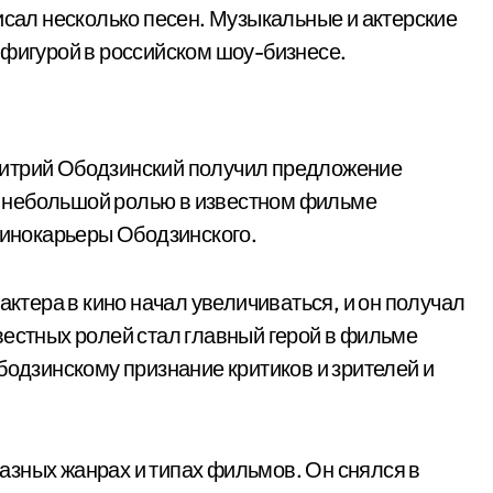
исал несколько песен. Музыкальные и актерские
 фигурой в российском шоу-бизнесе.
митрий Ободзинский получил предложение
ла небольшой ролью в известном фильме
 кинокарьеры Ободзинского.
актера в кино начал увеличиваться, и он получал
вестных ролей стал главный герой в фильме
бодзинскому признание критиков и зрителей и
азных жанрах и типах фильмов. Он снялся в