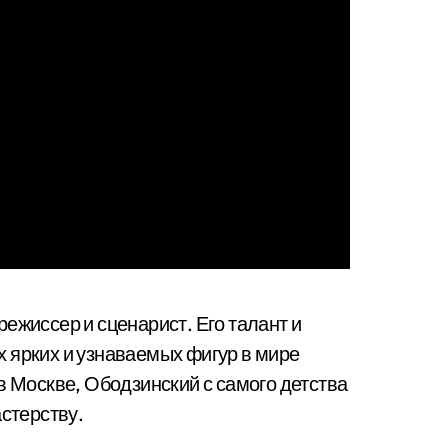
режиссер и сценарист. Его талант и
 ярких и узнаваемых фигур в мире
в Москве, Ободзинский с самого детства
астерству.