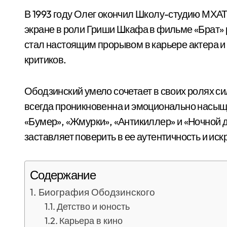
В 1993 году Олег окончил Школу-студию МХАТ
экране в роли Гриши Шкафа в фильме «Брат»
стал настоящим прорывом в карьере актера и
критиков.
Ободзинский умело сочетает в своих ролях сил
всегда проникновенна и эмоционально насыщ
«Бумер», «Жмурки», «Антикиллер» и «Ночной д
заставляет поверить в ее аутентичность и иск
Содержание
Биография Ободзинского
Детство и юность
Карьера в кино