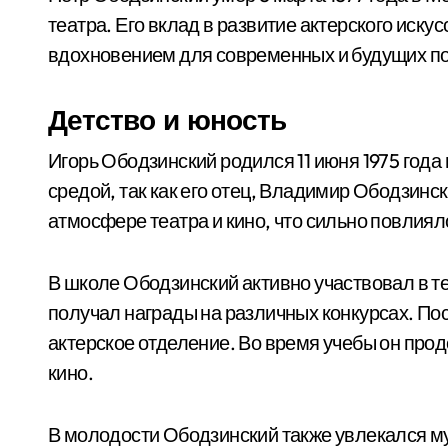
театра. Его вклад в развитие актерского иску
вдохновением для современных и будущих по
Детство и юность
Игорь Ободзинский родился 11 июня 1975 года 
средой, так как его отец, Владимир Ободзинск
атмосфере театра и кино, что сильно повлиял
В школе Ободзинский активно участвовал в т
получал награды на различных конкурсах. По
актерское отделение. Во время учебы он прод
кино.
В молодости Ободзинский также увлекался муз