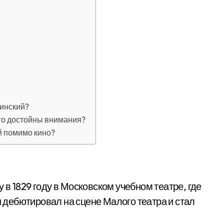
зинский?
го достойны внимания?
й помимо кино?
в 1829 году в Московском учебном театре, где
н дебютировал на сцене Малого театра и стал