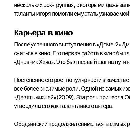
нескольких рок-группах, с которыми даже зап
таланты Игоря помогли ему стать узнаваемой
Карьера в кино
После успешного выступления в «Доме-2» Д
сняться в кино. Его первая работа в кино бы
«Дневник Хача». Это был первый шаг на пути
Постепенно его рост популярности в качестве 
все более значимые роли. Одной из самых из
«Девять жизней» (2009). Эта роль принесла О
утвердила его как талантливого актера.
Ободзинский продолжил сниматься в самых р