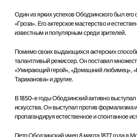
Один из ярких успехов Ободзинского был его
«Гроза». Его актерское мастерство и естеств
известным и популярным среди зрителей.
Помимо своих выдающихся актерских способн
талантливый режиссер. Он поставил множест
«Умирающий герой», «Домашний любимец», «
Тараканова» и другие.
В 1850-е годы Ободзинский активно выступал
искусства. Он выступал против формализма и
пропагандируя естественное и спонтанное ис
Петр Ободзинский умер 8 марта 1877 года в Мо