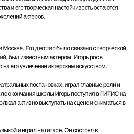
сства и его творческая настойчивость остаются
колений актеров.
в Москве. Его детство было связано с творческой
ий, был известным актером. Игорь рос в
о на его увлечение актерским искусством.
еатральных постановках, играл главные роли и
сле окончания школы Игорь поступил в ГИТИС на
олжал активно выступать на сцене и сниматься в
ыкой и играл на гитаре. Он состоял в