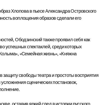
 образ Хлопова в пьесе Александра Островского
енность воплощения образов сделали его
остей, Ободзинский также проявил себя как
во успешных спектаклей, среди которых
Колыма», «Семейная жизнь», «Княжна
 в защиту свободы театра и простоты восприятия
 усложнения сценических постановок,
полнение.
скве, оставив яркий след в истории русского