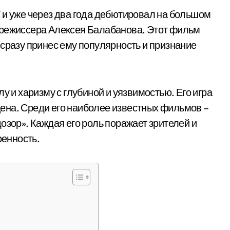
 и уже через два года дебютировал на большом
 режиссера Алексея Балабанова. Этот фильм
 сразу принес ему популярность и признание
у и харизму с глубиной и уязвимостью. Его игра
ена. Среди его наиболее известных фильмов –
озор». Каждая его роль поражает зрителей и
ренность.