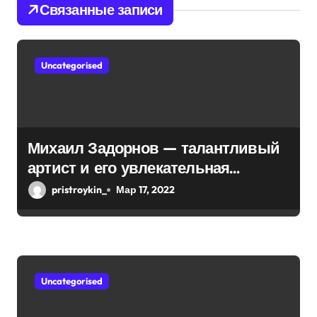
Связанные записи
я
п
Uncategorised
о
з
а
Михаил Задорнов — талантливый
п
артист и его увлекательная
и
биография — выдающиеся
pristroykin_
Мар 17, 2022
достижения, известность и
с
интересные факты из личной
я
жизни!
м
Uncategorised