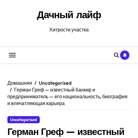
Перейти
к
Дачный лайф
содержанию
Хитрости участка
Домашняя
Uncategorised
Герман Греф — известный банкир и
предприниматель — его национальность, биография
и впечатляющая карьера
Uncategorised
Герман Греф — известный