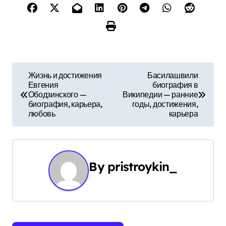
Н
Жизнь и достижения
Басилашвили
Евгения
биография в
а
Ободзинского —
Википедии — ранние
биография, карьера,
годы, достижения,
в
любовь
карьера
и
г
By
pristroykin_
а
ц
и