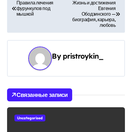
Н
Правила лечения
Жизнь и достижения
фурункулов под
Евгения
а
мышкой
Ободзинского —
биография, карьера,
в
любовь
и
г
By
pristroykin_
а
ц
и
Связанные записи
я
п
Uncategorised
о