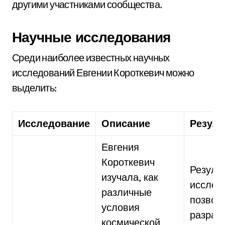
другими участниками сообщества.
Научные исследования
Среди наиболее известных научных
исследований Евгении Короткевич можно
выделить:
Исследование
Описание
Резуль
Евгения
Короткевич
Резуль
изучала, как
исслед
различные
позвол
условия
разраб
космической