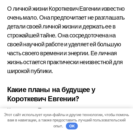
О личной жизни Короткевич Евгении известно
очень мало. Она предпочитает не разглашать
детали своей личной жизни и держать ее в
строжайшей тайне. Она сосредоточена на
своей научной работе и уделяет ей большую
часть своего времени и энергии. Ее личная
жизнь остается практически неизвестной для
широкой публики.
Какие планы на будущее у
Короткевич Евгении?
Короткевич Евгения имеет множество планов
Этот сайт использует куки-файлы и другие технологии, чтобы помочь
на будущее. Она намерена продолжать свою
вам в навигации, а также предоставить лучший пользовательский
опыт.
OK
научно-исследовательскую работу,