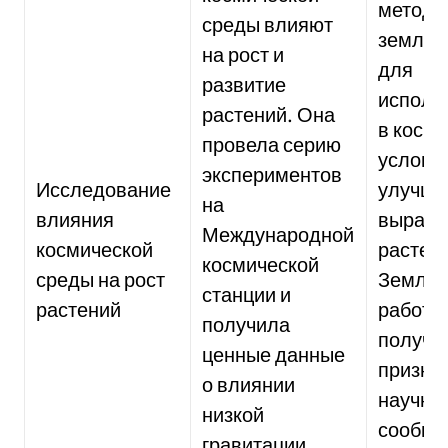
метод
среды влияют
землед
на рост и
для
развитие
исполь
растений. Она
в косм
провела серию
услови
экспериментов
Исследование
улучши
на
влияния
выращ
Международной
космической
растен
космической
среды на рост
Земле.
станции и
растений
работа
получила
получи
ценные данные
призна
о влиянии
научно
низкой
сообще
гравитации,