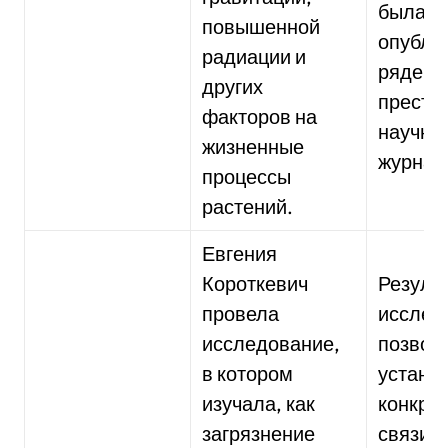
была
повышенной
опубли
радиации и
ряде
других
прести
факторов на
научны
жизненные
журнал
процессы
растений.
Евгения
Короткевич
Резуль
провела
исслед
исследование,
позвол
в котором
устано
изучала, как
конкре
загрязнение
связи 