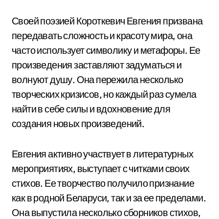
Своей поэзией Короткевич Евгения призвана
передавать сложность и красоту мира, она
часто использует символику и метафоры. Ее
произведения заставляют задуматься и
волнуют душу. Она пережила несколько
творческих кризисов, но каждый раз сумела
найти в себе силы и вдохновение для
создания новых произведений.
Евгения активно участвует в литературных
мероприятиях, выступает с читками своих
стихов. Ее творчество получило признание
как в родной Беларуси, так и за ее пределами.
Она выпустила несколько сборников стихов,