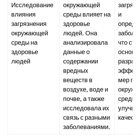
Исследование
окружающей
загряз
влияния
среды влияет на
и
загрязнения
здоровье
опреде
окружающей
людей. Она
заболе
среды на
анализировала
что ста
здоровье
данные о
осново
людей
содержании
разраб
вредных
эффек
веществ в
мер по
воздухе, воде и
окруж
почве, а также
среды 
исследовала их
улучш
связь с разными
качеств
заболеваниями.