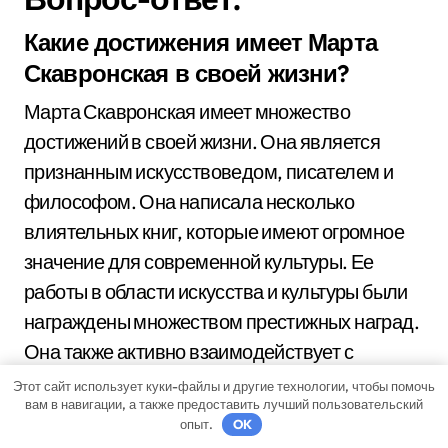
Какие достижения имеет Марта
Скавронская в своей жизни?
Марта Скавронская имеет множество
достижений в своей жизни. Она является
признанным искусствоведом, писателем и
философом. Она написала несколько
влиятельных книг, которые имеют огромное
значение для современной культуры. Ее
работы в области искусства и культуры были
награждены множеством престижных наград.
Она также активно взаимодействует с
общественностью, организуя лекции и
Этот сайт использует куки-файлы и другие технологии, чтобы помочь
вам в навигации, а также предоставить лучший пользовательский
семинары, чтобы поделиться своими
опыт.
OK
знаниями и опытом.