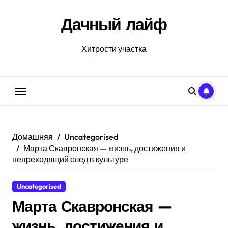
Перейти
к
Дачный лайф
содержанию
Хитрости участка
Домашняя
Uncategorised
Марта Скавронская — жизнь, достижения и
непреходящий след в культуре
Uncategorised
Марта Скавронская —
жизнь, достижения и