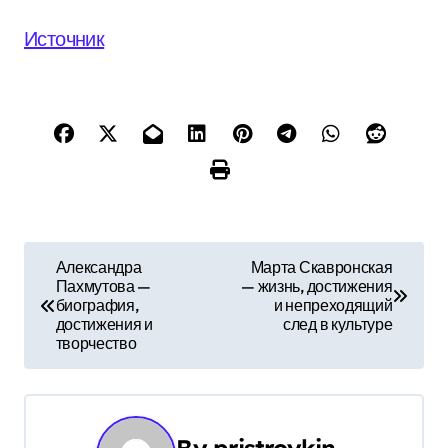
Источник
Н
Александра
Марта Скавронская
Пахмутова —
— жизнь, достижения
а
биография,
и непреходящий
достижения и
след в культуре
в
творчество
и
г