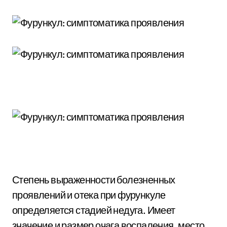
Степень выраженности болезненных
проявлений и отека при фурункуле
определяется стадией недуга. Имеет
значение и размер очага воспаления, место