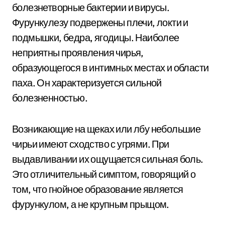
болезнетворные бактерии и вирусы.
Фурункулезу подвержены плечи, локти и
подмышки, бедра, ягодицы. Наиболее
неприятны проявления чирья,
образующегося в интимных местах и области
паха. Он характеризуется сильной
болезненностью.
Возникающие на щеках или лбу небольшие
чирьи имеют сходство с угрями. При
выдавливании их ощущается сильная боль.
Это отличительный симптом, говорящий о
том, что гнойное образование является
фурункулом, а не крупным прыщом.