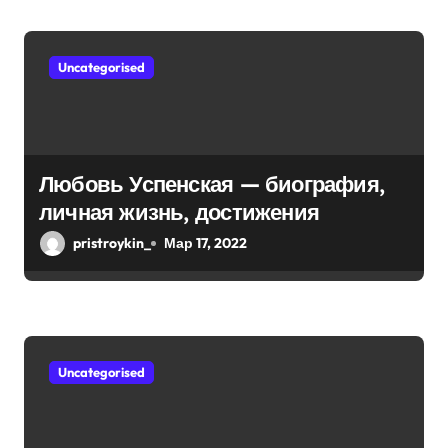
я
жизни!
м
Uncategorised
Любовь Успенская — биография,
личная жизнь, достижения
pristroykin_
Мар 17, 2022
Uncategorised