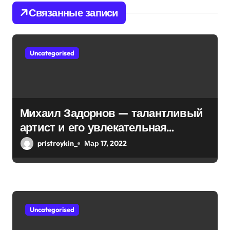
и
Связанные записи
я
п
Uncategorised
о
з
а
Михаил Задорнов — талантливый
артист и его увлекательная
п
биография — выдающиеся
pristroykin_
Мар 17, 2022
и
достижения, известность и
интересные факты из личной
с
жизни!
я
Uncategorised
м