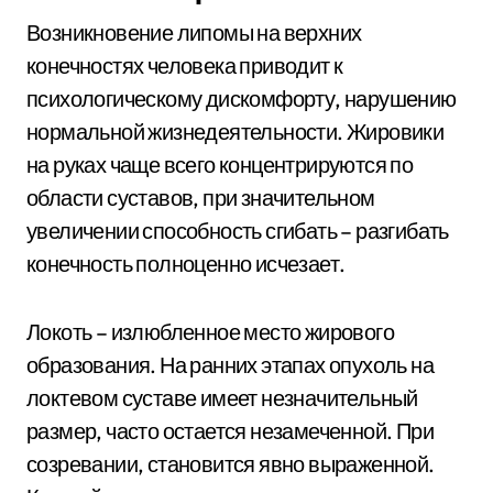
Возникновение липомы на верхних
конечностях человека приводит к
психологическому дискомфорту, нарушению
нормальной жизнедеятельности. Жировики
на руках чаще всего концентрируются по
области суставов, при значительном
увеличении способность сгибать – разгибать
конечность полноценно исчезает.
Локоть – излюбленное место жирового
образования. На ранних этапах опухоль на
локтевом суставе имеет незначительный
размер, часто остается незамеченной. При
созревании, становится явно выраженной.