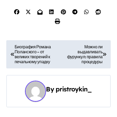
Н
Биография Романа
Можно ли
Поланского – от
выдавливать
а
великих творений к
фурункул: правила
печальному упадку
процедуры
в
и
г
By
pristroykin_
а
ц