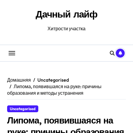
Перейти
к
Дачный лайф
содержанию
Хитрости участка
Домашняя
Uncategorised
Липома, появившаяся на руке: причины
образования и методы устранения
Uncategorised
Липома, появившаяся на
руке: причины образования