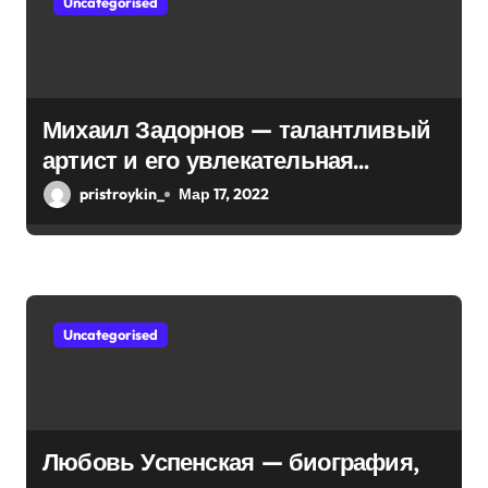
Uncategorised
о
з
а
Михаил Задорнов — талантливый
п
артист и его увлекательная
и
биография — выдающиеся
pristroykin_
Мар 17, 2022
достижения, известность и
с
интересные факты из личной
я
жизни!
м
Uncategorised
Любовь Успенская — биография,