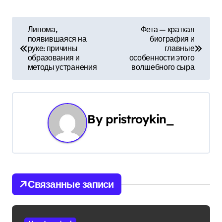
Н
Липома,
Фета — краткая
появившаяся на
биография и
а
руке: причины
главные
образования и
особенности этого
в
методы устранения
волшебного сыра
и
г
By
pristroykin_
а
ц
и
Связанные записи
я
п