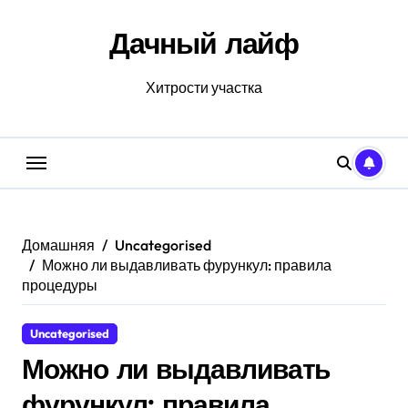
Перейти
к
Дачный лайф
содержанию
Хитрости участка
Домашняя
Uncategorised
Можно ли выдавливать фурункул: правила
процедуры
Uncategorised
Можно ли выдавливать
фурункул: правила