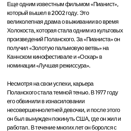
Еще одним известным фильмом «Пианист»,
который вышел в 2002 году. Это
великолепная драма о выживании во время
Холокоста, которая стала одним из культовых
произведений Поланского. За «Пианиста» он
получил «Золотую пальмовую ветвь» на
Каннском кинофестивале и «Оскар» в
номинации «Лучшая режиссура».
Несмотря на свои успехи, карьера
Поланского стала темной тенью. В 1977 году
его обвинили в изнасиловании
несовершеннолетней девочки, и после этого
он был вынужден покинуть США, где он жил и
работал. В течение многих лет он боролся с