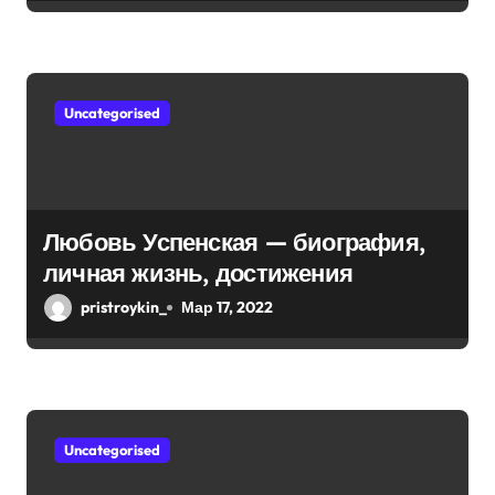
с
интересные факты из личной
я
жизни!
м
Uncategorised
Любовь Успенская — биография,
личная жизнь, достижения
pristroykin_
Мар 17, 2022
Uncategorised