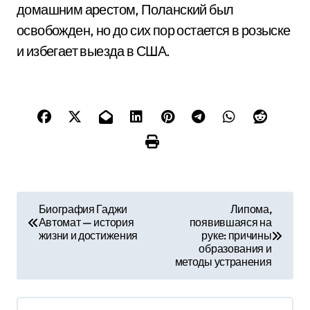
домашним арестом, Поланский был
освобожден, но до сих пор остается в розыске
и избегает выезда в США.
Н
Биография Гаджи
Липома,
Автомат — история
появившаяся на
а
жизни и достижения
руке: причины
образования и
в
методы устранения
и