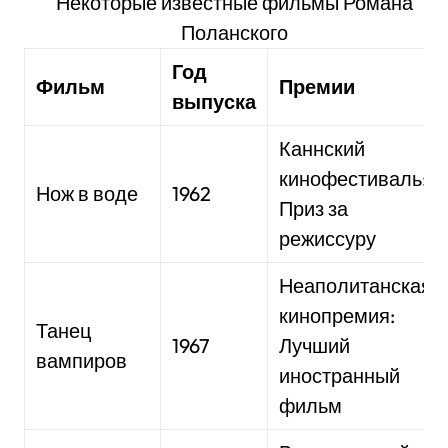
Некоторые известные фильмы Романа
Поланского
Год
Фильм
Премии
выпуска
Каннский
кинофестиваль:
Нож в воде
1962
Приз за
режиссуру
Неаполитанская
кинопремия:
Танец
1967
Лучший
вампиров
иностранный
фильм