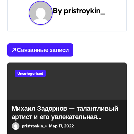
г
By
pristroykin_
а
ц
и
Связанные записи
я
п
Uncategorised
о
з
а
Михаил Задорнов — талантливый
п
артист и его увлекательная
и
биография — выдающиеся
pristroykin_
Мар 17, 2022
достижения, известность и