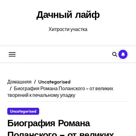
Перейти
к
Дачный лайф
содержанию
Хитрости участка
Домашняя
Uncategorised
Биография Романа Поланского – от великих
творений к печальному упадку
Uncategorised
Биография Романа
Поланского – от великих