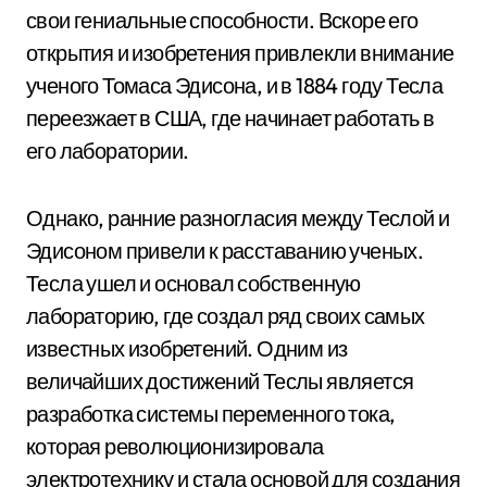
свои гениальные способности. Вскоре его
открытия и изобретения привлекли внимание
ученого Томаса Эдисона, и в 1884 году Тесла
переезжает в США, где начинает работать в
его лаборатории.
Однако, ранние разногласия между Теслой и
Эдисоном привели к расставанию ученых.
Тесла ушел и основал собственную
лабораторию, где создал ряд своих самых
известных изобретений. Одним из
величайших достижений Теслы является
разработка системы переменного тока,
которая революционизировала
электротехнику и стала основой для создания