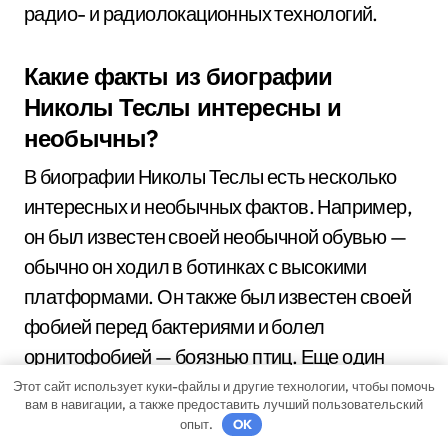
радио- и радиолокационных технологий.
Какие факты из биографии
Николы Теслы интересны и
необычны?
В биографии Николы Теслы есть несколько
интересных и необычных фактов. Например,
он был известен своей необычной обувью —
обычно он ходил в ботинках с высокими
платформами. Он также был известен своей
фобией перед бактериями и болел
орнитофобией — боязнью птиц. Еще один
интересный факт: Тесла утверждал, что имел
Этот сайт использует куки-файлы и другие технологии, чтобы помочь
вам в навигации, а также предоставить лучший пользовательский
способность к визуализации и созданию
опыт.
OK
изображений в своем разуме.