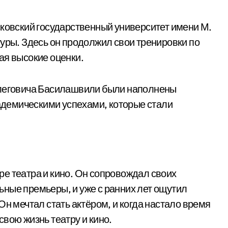
сковский государственный университет имени М.
туры. Здесь он продолжил свои тренировки по
ая высокие оценки.
Олеговича Басилашвили были наполнены
демическими успехами, которые стали
е театра и кино. Он сопровождал своих
ные премьеры, и уже с ранних лет ощутил
Он мечтал стать актёром, и когда настало время
вою жизнь театру и кино.