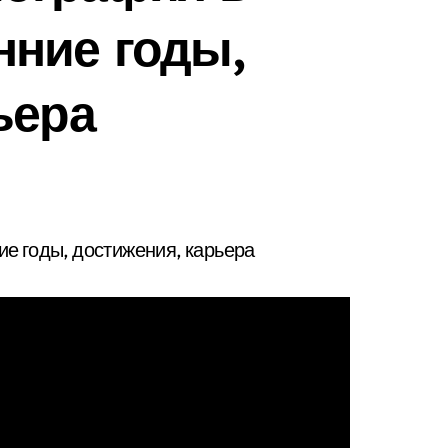
нние годы,
ьера