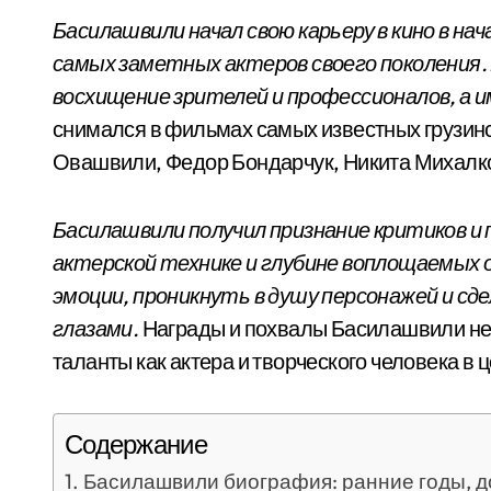
Басилашвили начал свою карьеру в кино в нач
самых заметных актеров своего поколения
восхищение зрителей и профессионалов, а 
снимался в фильмах самых известных грузинс
Овашвили, Федор Бондарчук, Никита Михалко
Басилашвили получил признание критиков и
актерской технике и глубине воплощаемых 
эмоции, проникнуть в душу персонажей и с
глазами.
Награды и похвалы Басилашвили не
таланты как актера и творческого человека в 
Содержание
Басилашвили биография: ранние годы, д