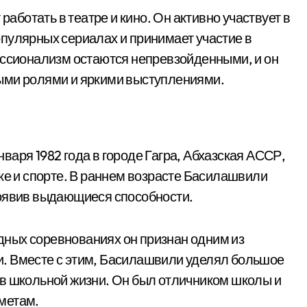
ботать в театре и кино. Он активно участвует в
пулярных сериалах и принимает участие в
ессионализм остаются непревзойденными, и он
ыми ролями и яркими выступлениями.
аря 1982 года в городе Гагра, Абхазская АССР,
ке и спорте. В раннем возрасте Басилашвили
роявив выдающиеся способности.
ных соревнованиях он признан одним из
. Вместе с этим, Басилашвили уделял большое
 в школьной жизни. Он был отличником школы и
метам.