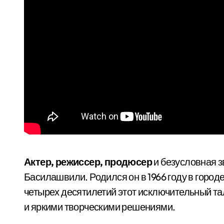
Актер, режиссер, продюсер
и безусловная 
Басилашвили. Родился он в 1966 году в городе
четырех десятилетий этот исключительный т
и яркими творческими решениями.