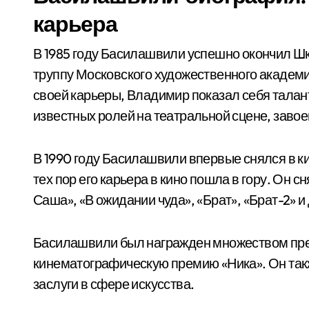
карьера
В 1985 году Басилашвили успешно окончил Ш
труппу Московского художественного академи
своей карьеры, Владимир показал себя тала
известных ролей на театральной сцене, завое
В 1990 году Басилашвили впервые снялся в ки
тех пор его карьера в кино пошла в гору. Он с
Саша», «В ожидании чуда», «Брат», «Брат-2» и 
Басилашвили был награжден множеством пре
кинематографическую премию «Ника». Он так
заслуги в сфере искусства.