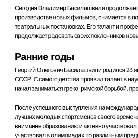
Сегодня Владимир Басилашвили продолжает ра
производстве новых фильмов, снимается в по
театральных постановках. Его талант и проф
продолжает радовать своих поклонников нов
Ранние годы
Георгий Олегович Басилашвили родился 23 янв
СССР. С самого детства проявил талант в нау
начал заниматься греко-римской борьбой, п
После успешного выступления на международ
лучших молодых спортсменов своего времени
внимание образованию и активно участвовал
участвовал в олимпиадах по различным пред