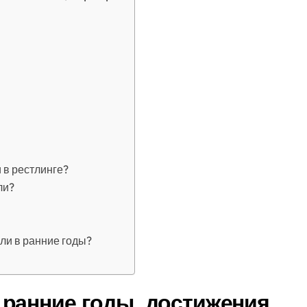
 в рестлинге?
ли?
ли в ранние годы?
ранние годы, достижения,