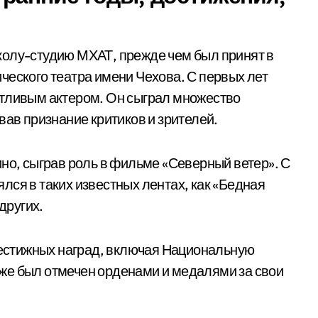
колу-студию МХАТ, прежде чем был принят в
ческого театра имени Чехова. С первых лет
нтливым актером. Он сыграл множество
вав признание критиков и зрителей.
но, сыграв роль в фильме «Северный ветер». С
нялся в таких известных лентах, как «Бедная
других.
стижных наград, включая Национальную
же был отмечен орденами и медалями за свои