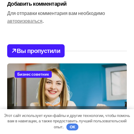
Добавить комментарий
Для отправки комментария вам необходимо
авторизоваться
.
Вы пропустили
Бизнес советник
Микрокредиты: возможности
Этот сайт использует куки-файлы и другие технологии, чтобы помочь
вам в навигации, а также предоставить лучший пользовательский
и подводные камни
опыт.
OK