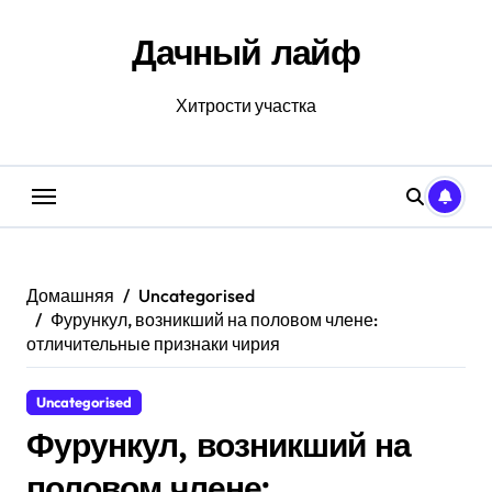
Перейти
к
Дачный лайф
содержанию
Хитрости участка
Домашняя
Uncategorised
Фурункул, возникший на половом члене:
отличительные признаки чирия
Uncategorised
Фурункул, возникший на
половом члене: