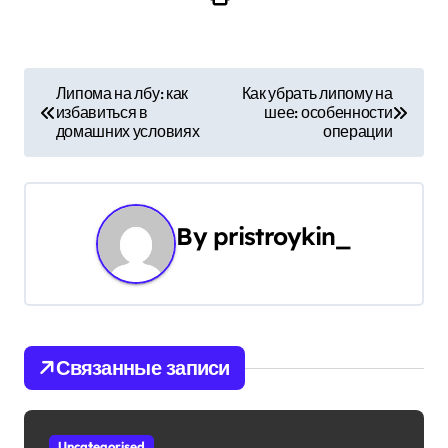
Н
Липома на лбу: как
Как убрать липому на
избавиться в
шее: особенности
а
домашних условиях
операции
в
и
By
pristroykin_
г
а
ц
и
Связанные записи
я
Uncategorised