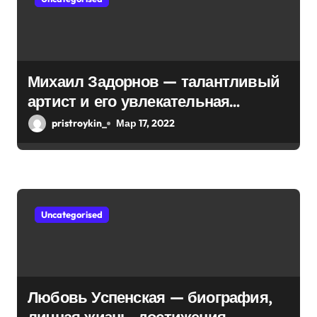
п
о
з
Михаил Задорнов — талантливый
а
артист и его увлекательная
п
биография — выдающиеся
pristroykin_
Мар 17, 2022
достижения, известность и
и
интересные факты из личной
с
жизни!
я
Uncategorised
м
Любовь Успенская — биография,