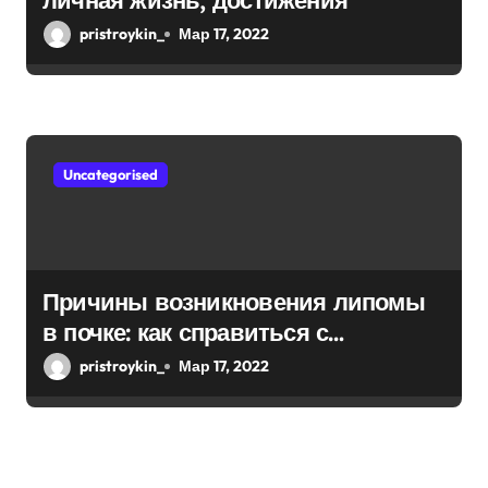
личная жизнь, достижения
pristroykin_
Мар 17, 2022
Uncategorised
Причины возникновения липомы
в почке: как справиться с
болезнью
pristroykin_
Мар 17, 2022