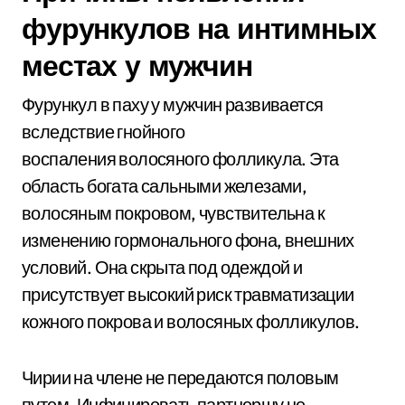
фурункулов на интимных
местах у мужчин
Фурункул в паху у мужчин развивается
вследствие гнойного
воспаления волосяного фолликула. Эта
область богата сальными железами,
волосяным покровом, чувствительна к
изменению гормонального фона, внешних
условий. Она скрыта под одеждой и
присутствует высокий риск травматизации
кожного покрова и волосяных фолликулов.
Чирии на члене не передаются половым
путем. Инфицировать партнершу не