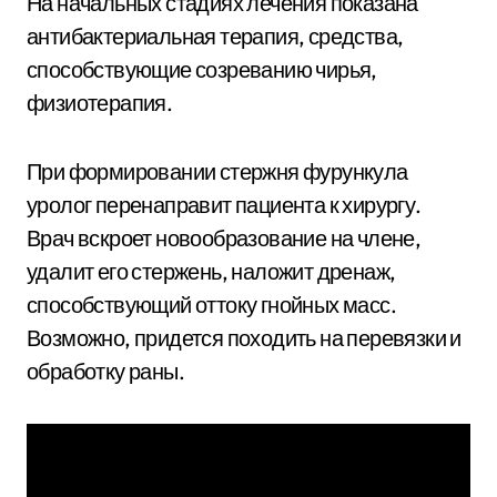
На начальных стадиях лечения показана
антибактериальная терапия, средства,
способствующие созреванию чирья,
физиотерапия.
При формировании стержня фурункула
уролог перенаправит пациента к хирургу.
Врач вскроет новообразование на члене,
удалит его стержень, наложит дренаж,
способствующий оттоку гнойных масс.
Возможно, придется походить на перевязки и
обработку раны.