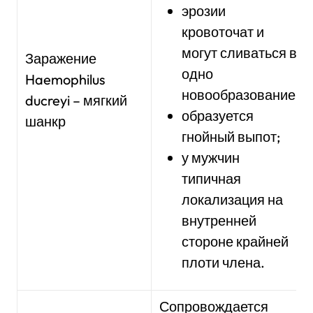
эрозии
кровоточат и
могут сливаться в
Заражение
одно
Haemophilus
новообразование;
ducreyi – мягкий
образуется
шанкр
гнойный выпот;
у мужчин
типичная
локализация на
внутренней
стороне крайней
плоти члена.
Сопровождается