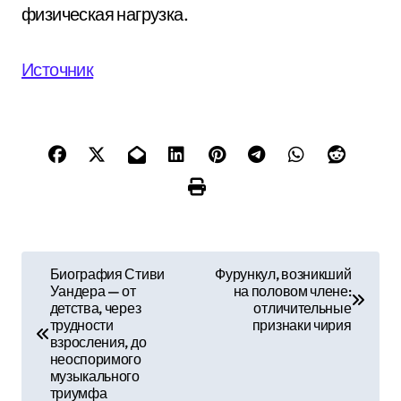
физическая нагрузка.
Источник
Н
Биография Стиви
Фурункул, возникший
Уандера — от
на половом члене:
а
детства, через
отличительные
трудности
признаки чирия
в
взросления, до
неоспоримого
и
музыкального
триумфа