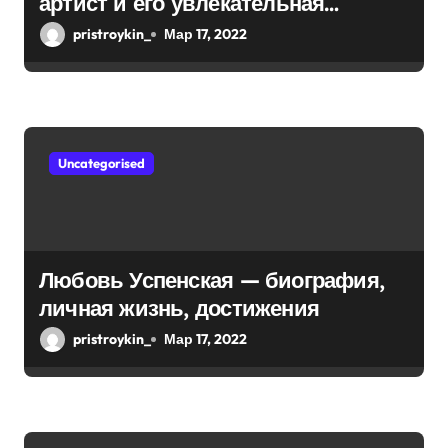
артист и его увлекательная
с
биография — выдающиеся
pristroykin_
Мар 17, 2022
я
достижения, известность и
интересные факты из личной
м
жизни!
Uncategorised
Любовь Успенская — биография,
личная жизнь, достижения
pristroykin_
Мар 17, 2022