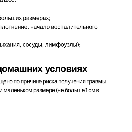
больших размерах;
плотнение, начало воспалительного
дыхания, сосуды, лимфоузлы);
 домашних условиях
щено по причине риска получения травмы.
 маленьком размере (не больше 1 см в