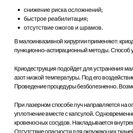
снижение риска осложнений;
быстрое реабилитация;
отсутствие ожогов и шрамов.
В малоинвазивной хирургии применяют: крио
пункционно-аспирационный методы. Способ у
Криодеструкция подойдет для устранения ма
азот низкой температуры. Под его воздейств
Проведение процедуры безболезненно. Возмо
При лазерном способе луч направляется на о
уплотнение вместе с капсулой. Одновременн
кровеносных сосудов. Накладывается внутрен
Отсутствие опасности для окружающих ткане