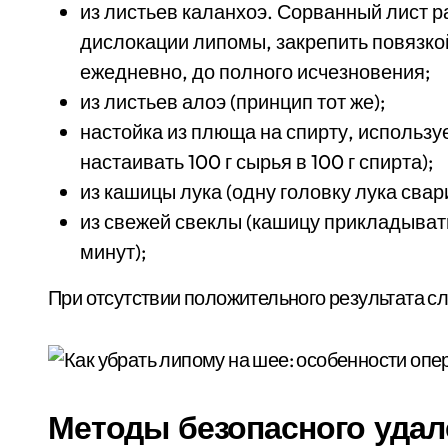
из листьев каланхоэ. Сорванный лист р
дислокации липомы, закрепить повязкой
ежедневно, до полного исчезновения;
из листьев алоэ (принцип тот же);
настойка из плюща на спирту, используе
настаивать 100 г сырья в 100 г спирта);
из кашицы лука (одну головку лука свар
из свежей свеклы (кашицу прикладывать
минут);
При отсутствии положительного результата сл
Методы безопасного удал