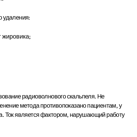
о удаления:
г жировика;
зование радиоволнового скальпеля. Не
менение метода противопоказано пациентам, у
а. Ток является фактором, нарушающий работу