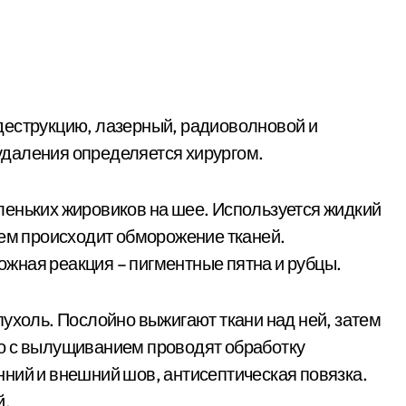
деструкцию, лазерный, радиоволновой и
даления определяется хирургом.
леньких жировиков на шее. Используется жидкий
ием происходит обморожение тканей.
жная реакция – пигментные пятна и рубцы.
пухоль. Послойно выжигают ткани над ней, затем
о с вылущиванием проводят обработку
ний и внешний шов, антисептическая повязка.
й.