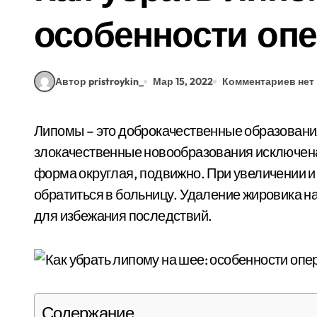
особенности оп
Автор pristroykin_
Мар 15, 2022
Комментариев нет
Липомы – это доброкачественные образования, вызывающие дискомфорт. Трансформация в
злокачественные новообразования исключена.
форма округлая, подвижно. При увеличении 
обратиться в больницу. Удаление жировика н
для избежания последствий.
Содержание