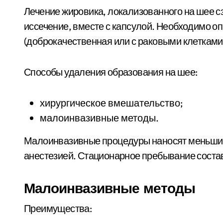
Лечение жировика, локализованного на шее с
иссечение, вместе с капсулой. Необходимо оп
(доброкачественная или с раковыми клетками
Способы удаления образования на шее:
хирургическое вмешательство;
малоинвазивные методы.
Малоинвазивные процедуры наносят меньший
анестезией. Стационарное пребывание состав
Малоинвазивные методы
Преимущества: