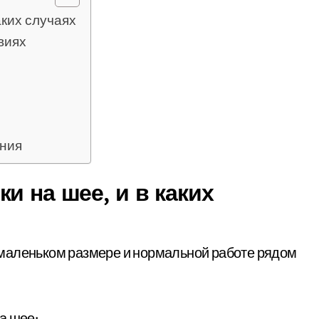
аких случаях
виях
ния
и на шее, и в каких
маленьком размере и нормальной работе рядом
а шее: