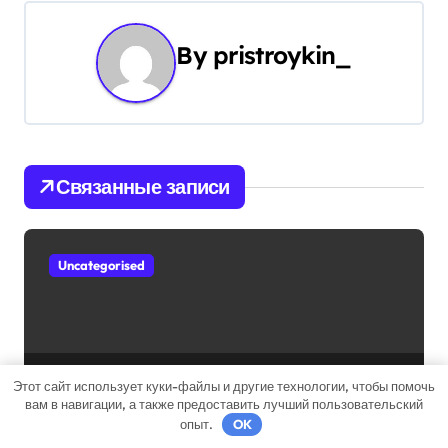
а
By
pristroykin_
ц
и
я
Связанные записи
п
о
Uncategorised
з
а
п
Михаил Задорнов — талантливый
Этот сайт использует куки-файлы и другие технологии, чтобы помочь
и
вам в навигации, а также предоставить лучший пользовательский
артист и его увлекательная
опыт.
OK
биография — выдающиеся
с
pristroykin_
Мар 17, 2022