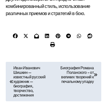
комбинированный стиль, использование
различных приемов и стратегий в бою.
Н
Иван Иванович
Биография Романа
Шишкин —
Поланского – от
а
известный русский
великих творений к
художник —
печальному упадку
в
биография,
творчество,
и
достижения
г