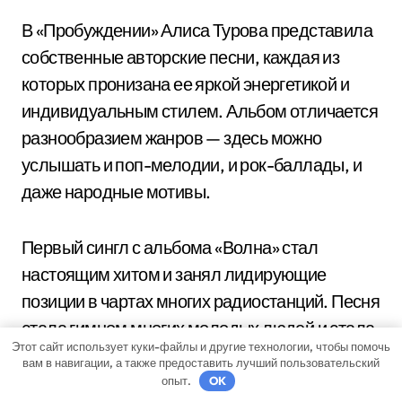
В «Пробуждении» Алиса Турова представила
собственные авторские песни, каждая из
которых пронизана ее яркой энергетикой и
индивидуальным стилем. Альбом отличается
разнообразием жанров — здесь можно
услышать и поп-мелодии, и рок-баллады, и
даже народные мотивы.
Первый сингл с альбома «Волна» стал
настоящим хитом и занял лидирующие
позиции в чартах многих радиостанций. Песня
стала гимном многих молодых людей и стала
Этот сайт использует куки-файлы и другие технологии, чтобы помочь
символом волны позитивной энергии,
вам в навигации, а также предоставить лучший пользовательский
которую Алиса Турова продолжала нести на
опыт.
OK