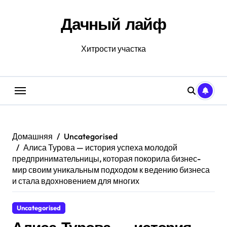
Перейти
к
Дачный лайф
содержанию
Хитрости участка
Домашняя
Uncategorised
Алиса Турова — история успеха молодой
предпринимательницы, которая покорила бизнес-
мир своим уникальным подходом к ведению бизнеса
и стала вдохновением для многих
Uncategorised