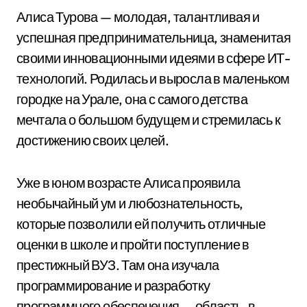
Алиса Турова — молодая, талантливая и
успешная предпринимательница, знаменитая
своими инновационными идеями в сфере ИТ-
технологий. Родилась и выросла в маленьком
городке на Урале, она с самого детства
мечтала о большом будущем и стремилась к
достижению своих целей.
Уже в юном возрасте Алиса проявила
необычайный ум и любознательность,
которые позволили ей получить отличные
оценки в школе и пройти поступление в
престижный ВУЗ. Там она изучала
программирование и разработку
программного обеспечения — область, в