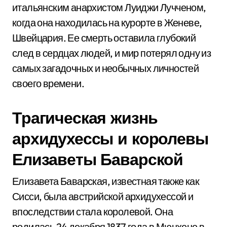
итальянским анархистом Луиджи Лучченом,
когда она находилась на курорте в Женеве,
Швейцария. Ее смерть оставила глубокий
след в сердцах людей, и мир потерял одну из
самых загадочных и необычных личностей
своего времени.
Трагическая жизнь
архидухессы и королевы
Елизаветы Баварской
Елизавета Баварская, известная также как
Сисси, была австрийской архидухессой и
впоследствии стала королевой. Она
родилась 24 декабря 1837 года в Мюнхене в