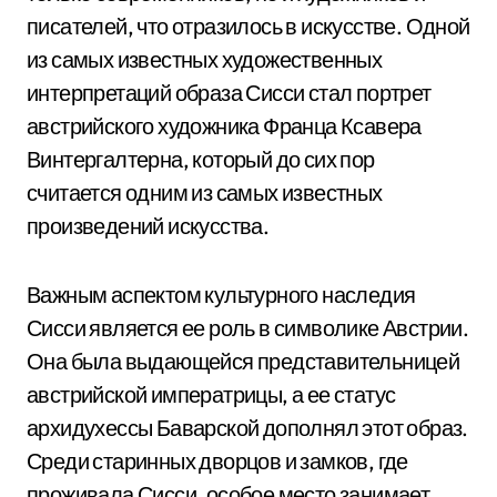
писателей, что отразилось в искусстве. Одной
из самых известных художественных
интерпретаций образа Сисси стал портрет
австрийского художника Франца Ксавера
Винтергалтерна, который до сих пор
считается одним из самых известных
произведений искусства.
Важным аспектом культурного наследия
Сисси является ее роль в символике Австрии.
Она была выдающейся представительницей
австрийской императрицы, а ее статус
архидухессы Баварской дополнял этот образ.
Среди старинных дворцов и замков, где
проживала Сисси, особое место занимает