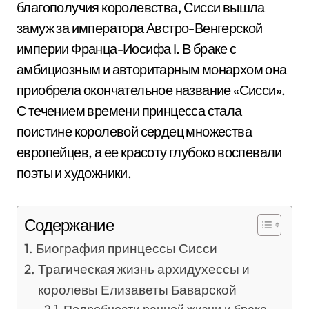
благополучия королевства, Сисси вышла
замуж за императора Австро-Венгерской
империи Франца-Иосифа I. В браке с
амбициозным и авторитарным монархом она
приобрела окончательное название «Сисси».
С течением времени принцесса стала
поистине королевой сердец множества
европейцев, а ее красоту глубоко воспевали
поэты и художники.
Содержание
Биография принцессы Сисси
Трагическая жизнь архидухессы и
королевы Елизаветы Баварской