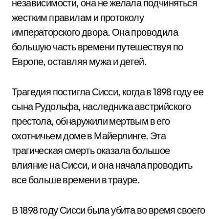
независимости, она не желала подчиняться
жестким правилам и протоколу
императорского двора. Она проводила
большую часть времени путешествуя по
Европе, оставляя мужа и детей.
Трагедия постигла Сисси, когда в 1898 году ее
сына Рудольфа, наследника австрийского
престола, обнаружили мертвым в его
охотничьем доме в Майерлинге. Эта
трагическая смерть оказала большое
влияние на Сисси, и она начала проводить
все больше времени в трауре.
В 1898 году Сисси была убита во время своего