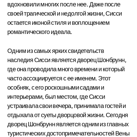
вдохновили многих после нее. Даже после
своей трагической и недолгой жизни, Сисси
остается иконой стиля и воплощением
романтического идеала.
Одним из самых ярких свидетельств
наследия Сисси является дворец Шонбрунн,
где она проводила много времени и который
часто ассоциируется с ее именем. Этот
особняк, с его роскошными садами и
интерьерами, был местом, где Сисси
устраивала свои вечера, принимала гостей и
отдыхала от суеты дворцовой жизни. Сегодня
дворец Шонбрунн является одним из главных
туристических достопримечательностей Вены