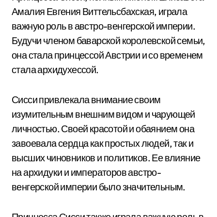
Амалия Евгения Виттельсбахская, играла
важную роль в австро-венгерской империи.
Будучи членом баварской королевской семьи,
она стала принцессой Австрии и со временем
стала архидухессой.
Сисси привлекала внимание своим
изумительным внешним видом и чарующей
личностью. Своей красотой и обаянием она
завоевала сердца как простых людей, так и
высших чиновников и политиков. Ее влияние
на архидуки и императоров австро-
венгерской империи было значительным.
Принцесса Сисси также играла важную роль в