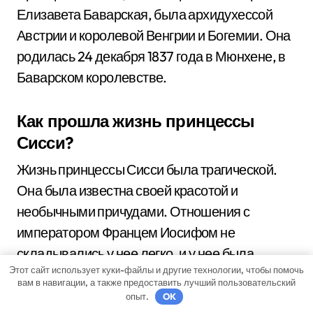
Елизавета Баварская, была архидухессой
Австрии и королевой Венгрии и Богемии. Она
родилась 24 декабря 1837 года в Мюнхене, в
Баварском королевстве.
Как прошла жизнь принцессы
Сисси?
Жизнь принцессы Сисси была трагической.
Она была известна своей красотой и
необычными причудами. Отношения с
императором Францем Иосифом не
складывались у нее легко, и у нее была
Этот сайт использует куки-файлы и другие технологии, чтобы помочь
сложная семейная жизнь. В конце концов, она
вам в навигации, а также предоставить лучший пользовательский
была убита в 1898 году в Вене.
опыт.
OK