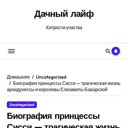
Перейти
к
Дачный лайф
содержанию
Хитрости участка
Домашняя
Uncategorised
Биография принцессы Сисси — трагическая жизнь
архидухессы и королевы Елизаветы Баварской
Uncategorised
Биография принцессы
Сисси — трагическая жизнь