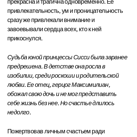
прекрасна и трагична одновременно. Ее
привлекательность, ум и проницательность
сразу же привлекали внимание и
завоевывали сердца всех, кто к ней
прикоснулся.
Судьба юной принцессы Сисси была заранее
предрешена. В детстве она росла в
изобилии, среди роскоши и родительской
любви. Ее отец, герцог Максимилиан,
обожал свою дочь и не мог представить
себе жизнь без нее. Но счастье длилось
недолго.
Пожертвовав личным счастьем ради