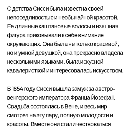
С детства Сисси была известна своей
непоседливостью и необычайной красотой.
Ее длинные каштановые волосы и изящная
фигура приковывали к себе внимание
окружающих. Она была не только красивой,
но и умной девушкой, она прекрасно владела
несколькими языками, была искусной
кавалеристкой и интересовалась искусством.
В 1854 году Сисси вышла замуж за австро-
венгерского императора Франца Йозефа I.
Свадьба состоялась в Вене, и весь мир
смотрел на эту пару, полную молодости и
красоты. Вместе они стали чествоваться