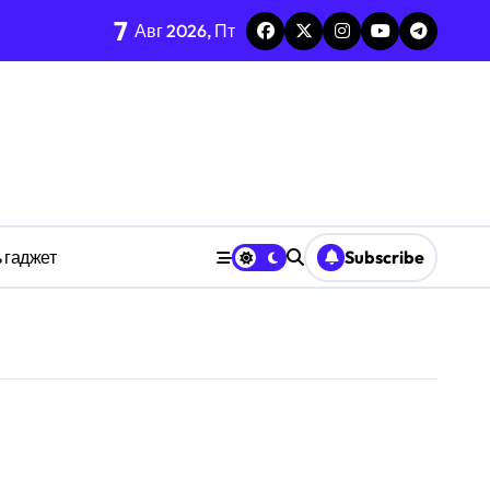
7
Авг 2026, Пт
изадачности
ве
 гаджет
Subscribe
анстве
ности индивидуума
ве