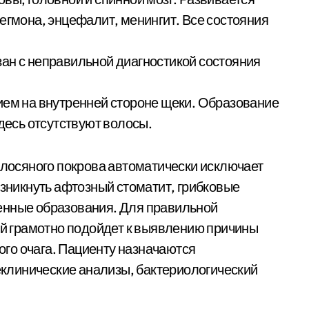
егмона, энцефалит, менингит. Все состояния
ан с неправильной диагностикой состояния
ием на внутренней стороне щеки. Образование
Здесь отсутствуют волосы.
волосяного покрова автоматически исключает
озникнуть афтозный стоматит, грибковые
енные образования. Для правильной
рый грамотно подойдет к выявлению причины
го очага. Пациенту назначаются
клинические анализы, бактериологический