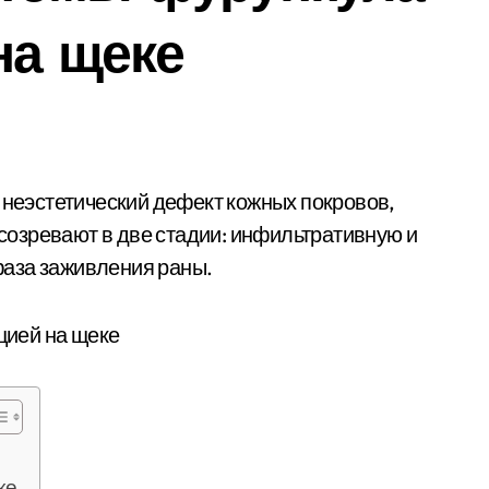
на щеке
озревают в две стадии: инфильтративную и
аза заживления раны.
ке