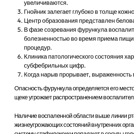
увеличиваются.
Гнойник залегает глубоко в толще кожно
Центр образования представлен белова
В фазе созревания фурункула воспали
болезненностью во время приема пищи,
процедур.
Клиника патологического состояния х
субфебрильных цифр.
Когда нарыв прорывает, выраженность
Опасность фурункула определяется его мест
щеке угрожает распространением воспалитель
Наличие воспаленной области выше линии рт
жизнеугрожающих состояний внутренних орга
систему стафилококки попадают в сосуды голо