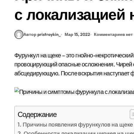
с локализацией 
Автор pristroykin_
Мар 15, 2022
Комментариев нет
Фурункул на щеке – это гнойно-некротический неэстетический дефект кожных покровов,
провоцирующий опасные осложнения. Чирей с
абсцедирующую. После вскрытия наступает ф
Содержание
Причины появления фурункулов на щеке
Особенности локализации чириев на ще