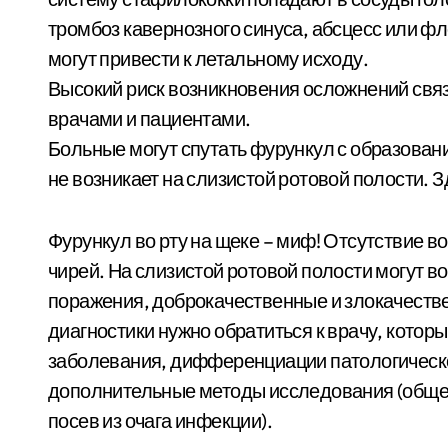
тромбоз кавернозного синуса, абсцесс или фл
могут привести к летальному исходу.
Высокий риск возникновения осложнений связ
врачами и пациентами.
Больные могут спутать фурункул с образован
не возникает на слизистой ротовой полости. 
Фурункул во рту на щеке – миф! Отсутствие 
чирей. На слизистой ротовой полости могут в
поражения, доброкачественные и злокачеств
диагностики нужно обратиться к врачу, кото
заболевания, дифференциации патологическо
дополнительные методы исследования (обще
посев из очага инфекции).