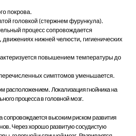
го покрова.
той головкой (стержнем фурункула).
тельный процесс сопровождается
 движениях нижней челюсти, гигиенических
арактеризуется повышением температуры до
 перечисленных симптомов уменьшается.
ом расположением. Локализация гнойника на
ного процесса в головной мозг.
а сопровождается высоким риском развития
нов. Через хорошо развитую сосудистую
вы, головной и спинной мозг. Развивается