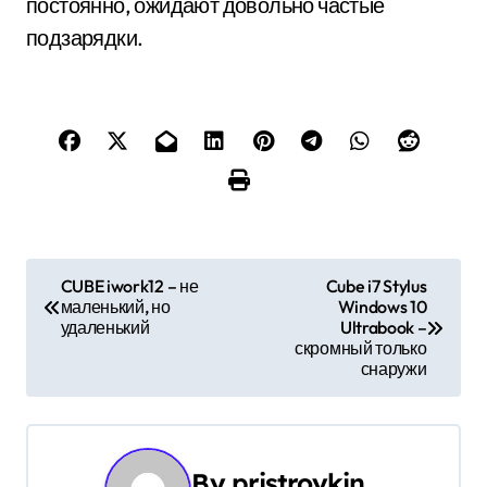
постоянно, ожидают довольно частые
подзарядки.
Н
CUBE iwork12 – не
Cube i7 Stylus
маленький, но
Windows 10
а
удаленький
Ultrabook –
скромный только
в
снаружи
и
г
By
pristroykin_