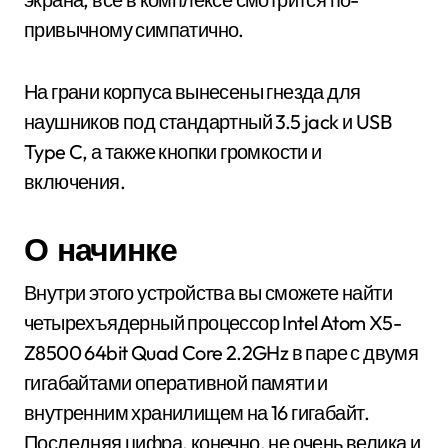
привычному симпатично.
На грани корпуса вынесены гнезда для
наушников под стандартный 3.5 jack и USB
Type C, а также кнопки громкости и
включения.
О начинке
Внутри этого устройства вы сможете найти
четырехъядерный процессор Intel Atom X5-
Z8500 64bit Quad Core 2.2GHz в паре с двумя
гигабайтами оперативной памяти и
внутренним хранилищем на 16 гигабайт.
Последняя цифра, конечно, не очень велика и