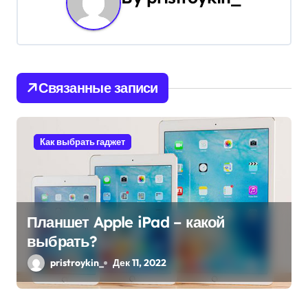
а
ц
и
Связанные записи
я
п
Как выбрать гаджет
о
з
а
Планшет Apple iPad – какой
п
выбрать?
и
pristroykin_
Дек 11, 2022
с