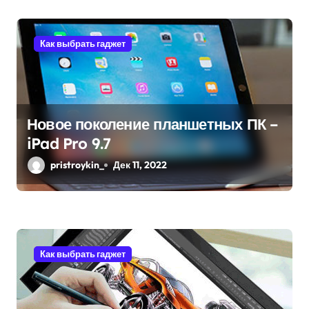
я
м
Как выбрать гаджет
Новое поколение планшетных ПК –
iPad Pro 9.7
pristroykin_
Дек 11, 2022
Как выбрать гаджет