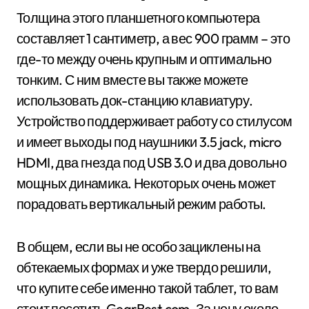
Толщина этого планшетного компьютера
составляет 1 сантиметр, а вес 900 грамм – это
где-то между очень крупным и оптимально
тонким. С ним вместе вы также можете
использовать док-станцию клавиатуру.
Устройство поддерживает работу со стилусом
и имеет выходы под наушники 3.5 jack, micro
HDMI, два гнезда под USB 3.0 и два довольно
мощных динамика. Некоторых очень может
порадовать вертикальный режим работы.
В общем, если вы не особо зациклены на
обтекаемых формах и уже твердо решили,
что купите себе именно такой таблет, то вам
стоит посетить GearBest.com. За цену около