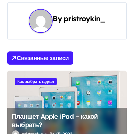
и
г
By
pristroykin_
а
ц
и
Связанные записи
я
п
Как выбрать гаджет
о
з
а
Планшет Apple iPad – какой
выбрать?
п