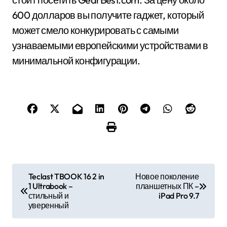
600 долларов вы получите гаджет, который
может смело конкурировать с самыми
узнаваемыми европейскими устройствами в
минимальной конфигурации.
Н
Teclast TBOOK 16 2 in
Новое поколение
1 Ultrabook –
планшетных ПК –
а
стильный и
iPad Pro 9.7
уверенный
в