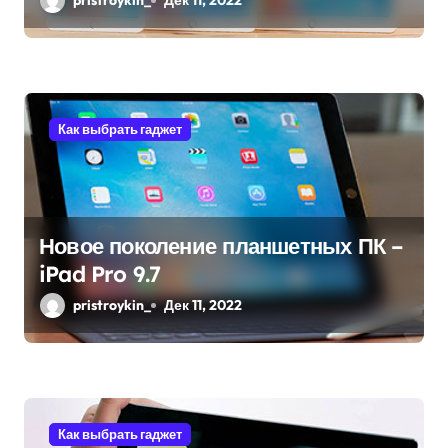
pristroykin_
Дек 11, 2022
и
с
я
Как выбрать гаджет
м
Новое поколение планшетных ПК –
iPad Pro 9.7
pristroykin_
Дек 11, 2022
Как выбрать гаджет