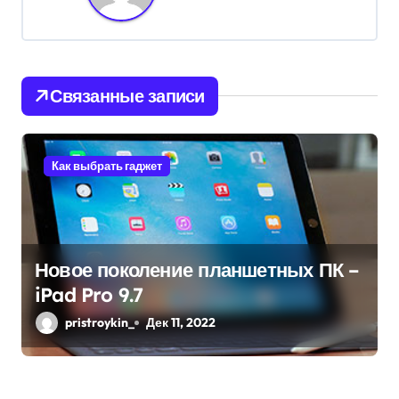
а
ц
и
Связанные записи
я
п
Как выбрать гаджет
о
з
Новое поколение планшетных ПК –
а
iPad Pro 9.7
п
pristroykin_
Дек 11, 2022
и
с