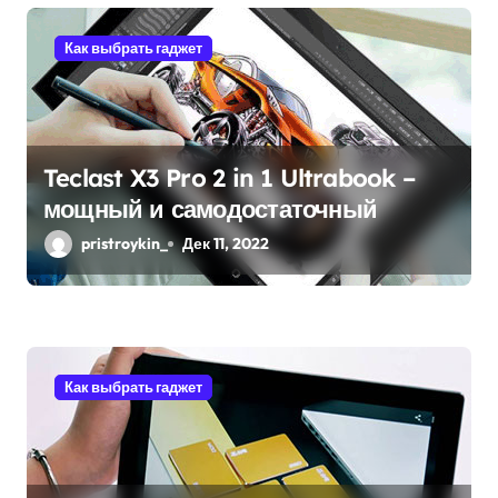
я
Как выбрать гаджет
м
Teclast X3 Pro 2 in 1 Ultrabook –
мощный и самодостаточный
pristroykin_
Дек 11, 2022
Как выбрать гаджет