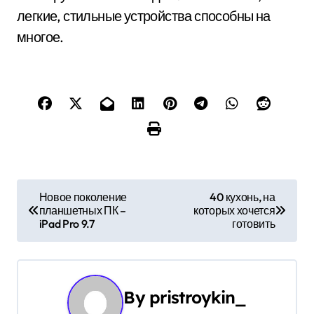
легкие, стильные устройства способны на
многое.
Н
Новое поколение
40 кухонь, на
планшетных ПК –
которых хочется
а
iPad Pro 9.7
готовить
в
и
By
pristroykin_
г