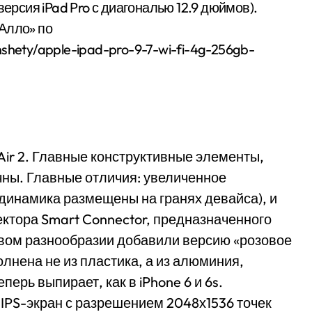
версия iPad Pro с диагональю 12.9 дюймов).
Алло» по
anshety/apple-ipad-pro-9-7-wi-fi-4g-256gb-
d Air 2. Главные конструктивные элементы,
чны. Главные отличия: увеличенное
 динамика размещены на гранях девайса), и
ектора Smart Connector, предназначенного
овом разнообразии добавили версию «розовое
олнена не из пластика, а из алюминия,
ерь выпирает, как в iPhone 6 и 6s.
IPS-экран с разрешением 2048х1536 точек