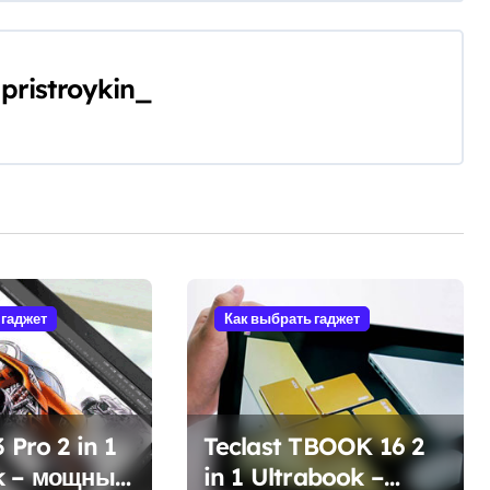
y
pristroykin_
 гаджет
Как выбрать гаджет
 Pro 2 in 1
Teclast TBOOK 16 2
k – мощный
in 1 Ultrabook –