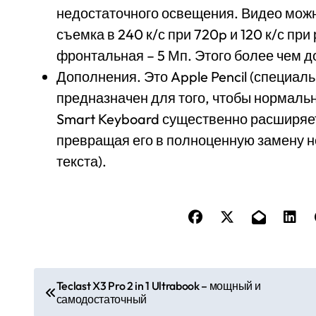
недостаточного освещения. Видео можн
съемка в 240 к/с при 720p и 120 к/с пр
фронтальная – 5 Мп. Этого более чем д
Дополнения. Это Apple Pencil (специал
предназначен для того, чтобы нормально
Smart Keyboard существенно расширяе
превращая его в полноценную замену н
текста).
Н
Teclast X3 Pro 2 in 1 Ultrabook – мощный и
самодостаточный
а