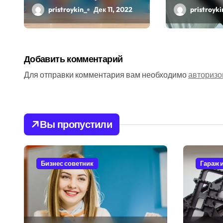
и самодо
pristroykin_
Дек 11, 2022
pristroyki
п
и
с
Добавить комментарий
я
Для отправки комментария вам необходимо
авторизо
м
Вы пропустили
Бизнес советник
Гараж 