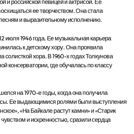
й и российской певицей и актрисой. Ее
восхищаться ее творчеством. Она стала
песням и выразительному исполнению.
2 июля 1946 года. Ее музыкальная карьера
динилась к детскому хору. Она проявила
а солисткой хора. В 1960-х годах Толкунова
ой консерватории, где обучалась по классу
елся на 1970-е годы, когда она получила
рисы. Ее выдающимися ролями были выступления
нское», «На Байкале растут камни» и «Старик
 чувством и искренностью, сразили сердца