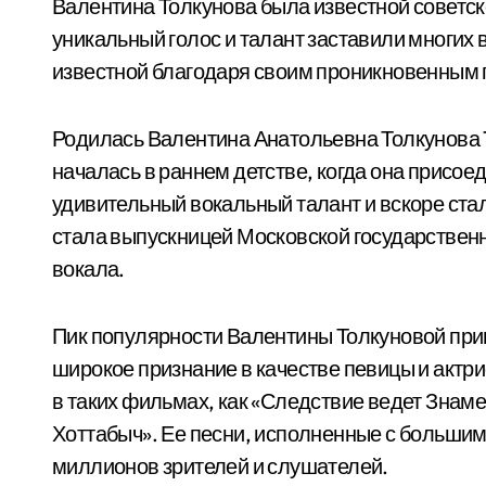
Валентина Толкунова была известной советско
уникальный голос и талант заставили многих 
известной благодаря своим проникновенным 
Родилась Валентина Анатольевна Толкунова 1
началась в раннем детстве, когда она присое
удивительный вокальный талант и вскоре стал
стала выпускницей Московской государственн
вокала.
Пик популярности Валентины Толкуновой приш
широкое признание в качестве певицы и акт
в таких фильмах, как «Следствие ведет Знаме
Хоттабыч». Ее песни, исполненные с большим
миллионов зрителей и слушателей.