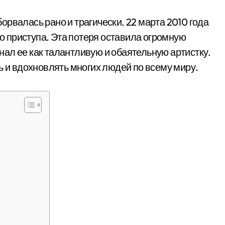
рвалась рано и трагически. 22 марта 2010 года
го приступа. Эта потеря оставила огромную
 знал ее как талантливую и обаятельную артистку.
ь и вдохновлять многих людей по всему миру.