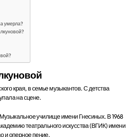
на умерла?
олкуновой?
овой?
лкуновой
кого края, в семье музыкантов. С детства
тупала на сцене.
в Музыкальное училище имени Гнесиных. В 1968
академию театрального искусства (ВГИК) имени
во и оперное пение.