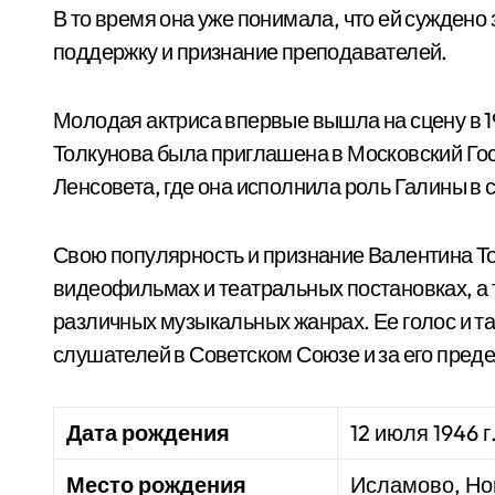
В то время она уже понимала, что ей суждено 
поддержку и признание преподавателей.
Молодая актриса впервые вышла на сцену в 196
Толкунова была приглашена в Московский Го
Ленсовета, где она исполнила роль Галины в 
Свою популярность и признание Валентина Т
видеофильмах и театральных постановках, а 
различных музыкальных жанрах. Ее голос и т
слушателей в Советском Союзе и за его пред
Дата рождения
12 июля 1946 г
Место рождения
Исламово, Но