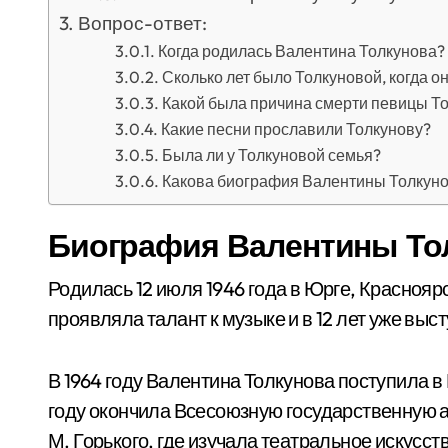
Вопрос-ответ:
Когда родилась Валентина Толкунова?
Сколько лет было Толкуновой, когда о
Какой была причина смерти певицы Т
Какие песни прославили Толкунову?
Была ли у Толкуновой семья?
Какова биография Валентины Толкун
Биография Валентины То
Родилась 12 июля 1946 года в Юрге, Красноярс
проявляла талант к музыке и в 12 лет уже выс
В 1964 году Валентина Толкунова поступила 
году окончила Всесоюзную государственную 
М. Горького, где изучала театральное искусст