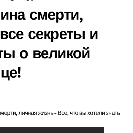
ина смерти,
все секреты и
ты о великой
це!