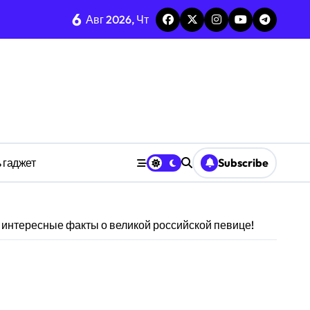
6
тых системах
Авг 2026, Чт
изадачности
ве
 гаджет
Subscribe
анстве
 интересные факты о великой российской певице!
ности индивидуума
ве