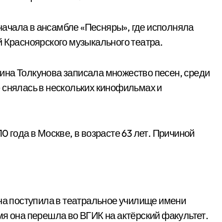
ачала в ансамбле «Песняры», где исполняла
й Красноярского музыкального театра.
ина Толкунова записала множество песен, среди
 снялась в нескольких кинофильмах и
0 года в Москве, в возрасте 63 лет. Причиной
ина поступила в театральное училище имени
мя она перешла во ВГИК на актёрский факультет.