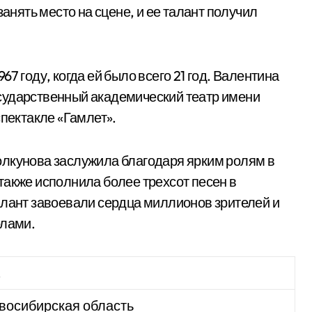
занять место на сцене, и ее талант получил
7 году, когда ей было всего 21 год. Валентина
сударственный академический театр имени
спектакле «Гамлет».
олкунова заслужила благодаря ярким ролям в
также исполнила более трехсот песен в
алант завоевали сердца миллионов зрителей и
елами.
.
восибирская область