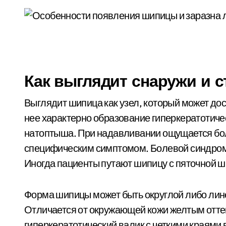
Как выглядит снаружи и с
Выглядит шипица как узел, который может дос
нее характерно образование гиперкератотиче
натоптыша. При надавливании ощущается бо
специфическим симптомом. Болевой синдром
Иногда пациенты путают шипицу с пяточной ш
Форма шипицы может быть округлой либо лин
Отличается от окружающей кожи желтым отт
гиперкератотический валик с четкими краями 