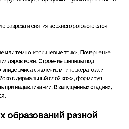
е разреза и снятия верхнего рогового слоя
ые или темно-коричневые точки. Почернение
пилляров кожи. Строение шипицы под
к эпидермиса с явлением гиперкератоза и
убоко в дермальный слой кожи, формируя
ь при надавливании. В запущенных стадиях,
ся.
х образований разной