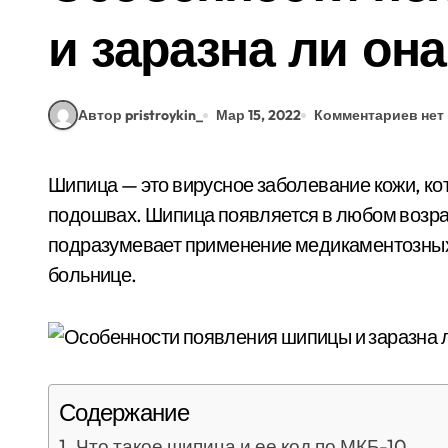
и заразна ли она
Автор pristroykin_
Мар 15, 2022
Комментариев нет
Шипица — это вирусное заболевание кожи, которое проявляется в виде бородавок на
подошвах. Шипица появляется в любом возрас
подразумевает применение медикаментозных 
больнице.
Содержание
Что такое шипица и ее код по МКБ-10