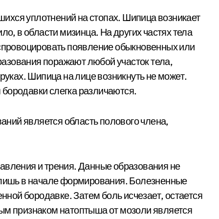
ихся уплотнений на стопах. Шипица возникает
ло, в области мизинца. На других частях тела
 спровоцировать появление обыкновенных или
азования поражают любой участок тела,
 руках. Шипица на лице возникнуть не может.
 бородавки слегка различаются.
ний является область полового члена,
авления и трения. Данные образования не
о лишь в начале формирования. Болезненные
ной бородавке. Затем боль исчезает, остается
ным признаком натоптыша от мозоли является