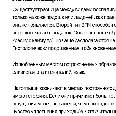
Существует разница между видами воспаливш
только на коже подошв или ладоней, как прави
она не появляется. Второй тип ВПЧ способен
остроконечных бородавок. Обыкновенные обр
красную кайму губ, но чаще располагаются на
Гистологически подошвенная и обыкновенная
Излюбленным местом остроконечных образова
слизистая рта и гениталий, язык.
Натоптыши возникают в местах постоянного д
имеют стержня. Если они причиняют боль, т
ощущения менее выражены, чем при подошвен
чувство уплотнения при ходьбе. Отличитель