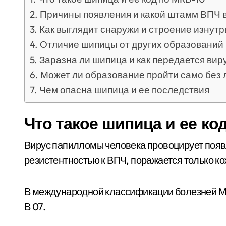
Причины появления и какой штамм ВПЧ 
Как выглядит снаружи и строение изнутр
Отличие шипицы от других образований
Заразна ли шипица и как передается вир
Может ли образование пройти само без л
Чем опасна шипица и ее последствия
Что такое шипица и ее ко
Вирус папилломы человека провоцирует появ
резистентностью к ВПЧ, поражается только ко
В международной классификации болезней М
В 07.