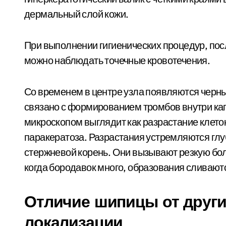
дермальный слой кожи.
При выполнении гигиенических процедур, посл
можно наблюдать точечные кровотечения.
Со временем в центре узла появляются черн
связано с формированием тромбов внутри ка
микроскопом выглядит как разрастание клето
паракератоза. Разрастания устремляются гл
стержневой корень. Они вызывают резкую бол
когда бородавок много, образования сливают
Отличие шипицы от други
локализации