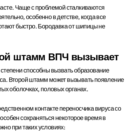
асте. Чаще с проблемой сталкиваются
тельно, особенно в детстве, когда все
отают быстро. Бородавка от шипицы не
кой штамм ВПЧ вызывает
 степени способны вызвать образование
руса. Второй штамм может вызывать появление
тых оболочках, половых органах.
едственном контакте переносчика вируса со
особен сохраняться некоторое время в
но при таких условиях: