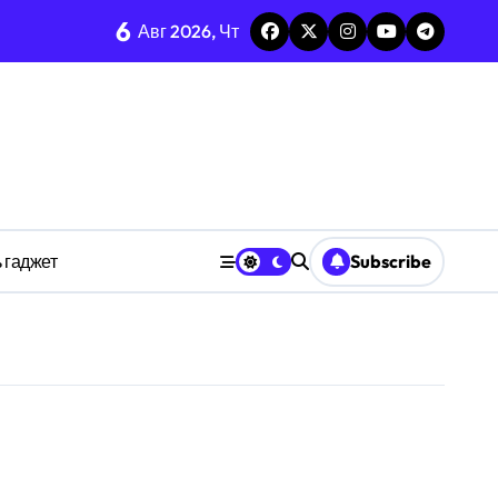
6
Авг 2026, Чт
изадачности
ве
 гаджет
Subscribe
анстве
ности индивидуума
ве