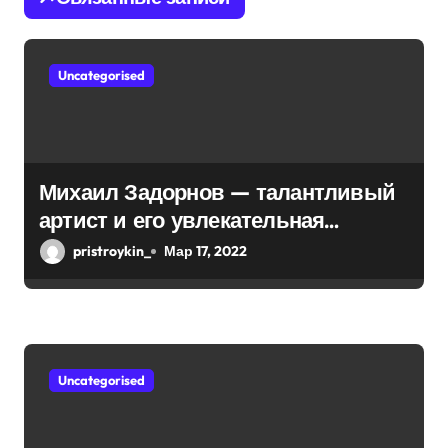
о
з
Uncategorised
а
п
и
Михаил Задорнов — талантливый
артист и его увлекательная
с
биография — выдающиеся
pristroykin_
Мар 17, 2022
я
достижения, известность и
интересные факты из личной
м
жизни!
Uncategorised