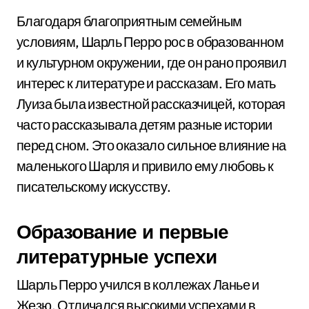
Благодаря благоприятным семейным
условиям, Шарль Перро рос в образованном
и культурном окружении, где он рано проявил
интерес к литературе и рассказам. Его мать
Луиза была известной рассказчицей, которая
часто рассказывала детям разные истории
перед сном. Это оказало сильное влияние на
маленького Шарля и привило ему любовь к
писательскому искусству.
Образование и первые
литературные успехи
Шарль Перро учился в коллежах Ланье и
Жезю. Отличался высокими успехами в