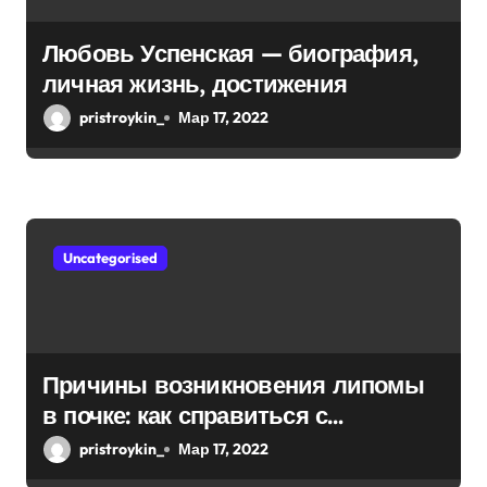
Любовь Успенская — биография,
личная жизнь, достижения
pristroykin_
Мар 17, 2022
Uncategorised
Причины возникновения липомы
в почке: как справиться с
болезнью
pristroykin_
Мар 17, 2022