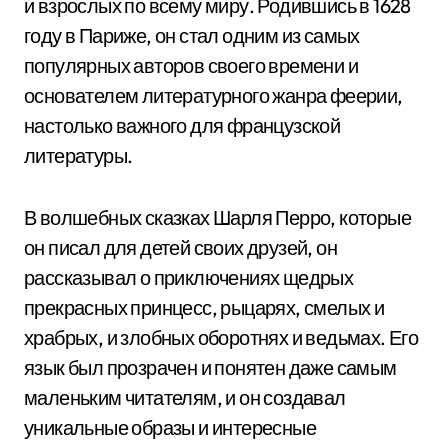
и взрослых по всему миру. Родившись в 1628
году в Париже, он стал одним из самых
популярных авторов своего времени и
основателем литературного жанра феерии,
настолько важного для французской
литературы.
В волшебных сказках Шарля Перро, которые
он писал для детей своих друзей, он
рассказывал о приключениях щедрых
прекрасных принцесс, рыцарях, смелых и
храбрых, и злобных оборотнях и ведьмах. Его
язык был прозрачен и понятен даже самым
маленьким читателям, и он создавал
уникальные образы и интересные