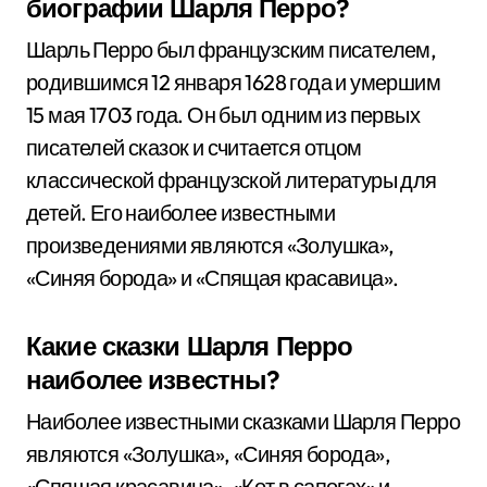
биографии Шарля Перро?
Шарль Перро был французским писателем,
родившимся 12 января 1628 года и умершим
15 мая 1703 года. Он был одним из первых
писателей сказок и считается отцом
классической французской литературы для
детей. Его наиболее известными
произведениями являются «Золушка»,
«Синяя борода» и «Спящая красавица».
Какие сказки Шарля Перро
наиболее известны?
Наиболее известными сказками Шарля Перро
являются «Золушка», «Синяя борода»,
«Спящая красавица», «Кот в сапогах» и