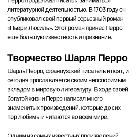
Перро продолжал писать и заниматься
литературной деятельностью. В 1703 году он
опубликовал свой первый серьезный роман
«Пьер и Люсиль». Этот роман принес Перро
еще большую известность и признание.
Творчество Шарля Перро
Шарль Перро, французский писатель и поэт, и
сегодня прославляется своим неоспоримым
вкладом в мировую литературу. В ходе своей
богатой жизни Перро написал много
знаменитых произведений, которые до сих
пор любимы и читаются во всем мире.
Одним из самых известных произведений