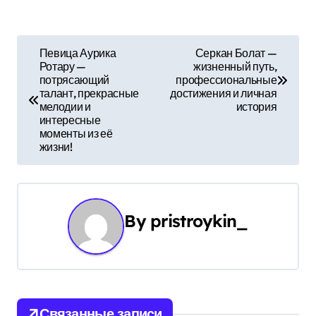
Н
Певица Аурика
Серкан Болат —
Ротару —
жизненный путь,
а
потрясающий
профессиональные
талант, прекрасные
достижения и личная
в
мелодии и
история
интересные
и
моменты из её
жизни!
г
а
ц
By
pristroykin_
и
я
п
Связанные записи