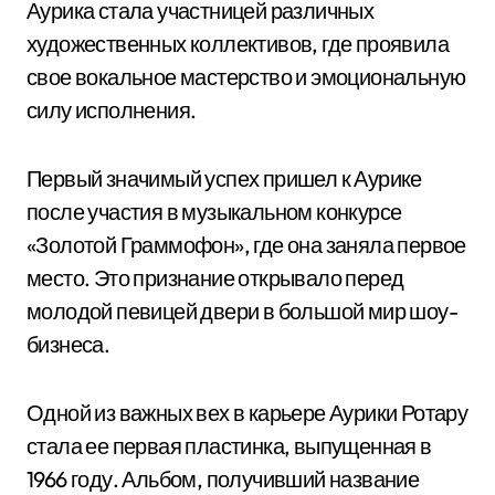
Аурика стала участницей различных
художественных коллективов, где проявила
свое вокальное мастерство и эмоциональную
силу исполнения.
Первый значимый успех пришел к Аурике
после участия в музыкальном конкурсе
«Золотой Граммофон», где она заняла первое
место. Это признание открывало перед
молодой певицей двери в большой мир шоу-
бизнеса.
Одной из важных вех в карьере Аурики Ротару
стала ее первая пластинка, выпущенная в
1966 году. Альбом, получивший название