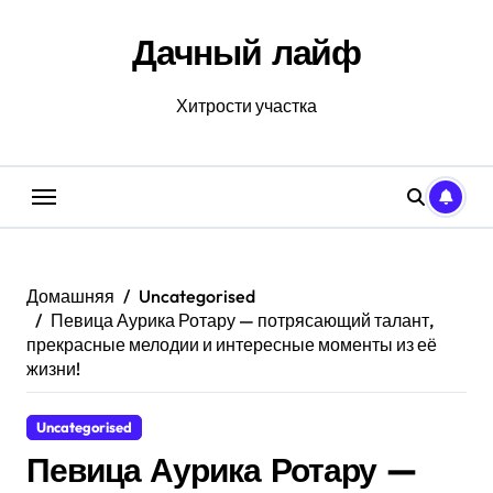
Перейти
к
Дачный лайф
содержанию
Хитрости участка
Домашняя
Uncategorised
Певица Аурика Ротару — потрясающий талант,
прекрасные мелодии и интересные моменты из её
жизни!
Uncategorised
Певица Аурика Ротару —