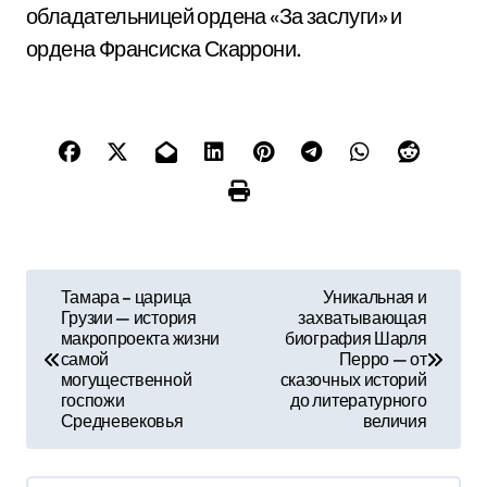
обладательницей ордена «За заслуги» и
ордена Франсиска Скаррони.
Н
Тамара – царица
Уникальная и
Грузии — история
захватывающая
а
макропроекта жизни
биография Шарля
самой
Перро — от
в
могущественной
сказочных историй
госпожи
до литературного
и
Средневековья
величия
г