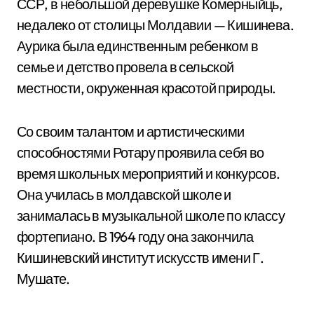
ССР, в небольшой деревушке Комерныйць,
недалеко от столицы Молдавии — Кишинева.
Аурика была единственным ребенком в
семье и детство провела в сельской
местности, окруженная красотой природы.
Со своим талантом и артистическими
способностями Ротару проявила себя во
время школьных мероприятий и конкурсов.
Она училась в молдавской школе и
занималась в музыкальной школе по классу
фортепиано. В 1964 году она закончила
Кишиневский институт искусств имени Г.
Мушате.