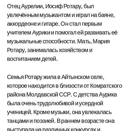
Отец Аурелии, Иосиф Ротару, был
увлечённым музыкантом и играл на баяне,
аккордеоне и гитаре. Он стал первым
учителем Аурики и помогал ей развивать её
музыкальные способности. Мать, Мария
Ротару, занималась хозяйством и
воспитанием детей.
Семья Ротару жила в Айтынском селе,
которое находится в близости от Комратского
района Молдавской ССР. С детства Аурика
была очень трудолюбивой и усердной
ученицей. Кроме музыки, она увлекалась
танцами и поэзией. В раннем возрасте она
выступала на различных конкурсах и