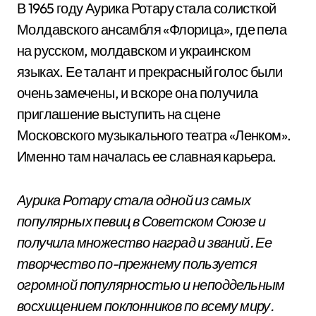
В 1965 году Аурика Ротару стала солисткой
Молдавского ансамбля «Флорица», где пела
на русском, молдавском и украинском
языках. Ее талант и прекрасный голос были
очень замечены, и вскоре она получила
приглашение выступить на сцене
Московского музыкального театра «Ленком».
Именно там началась ее славная карьера.
Аурика Ротару стала одной из самых
популярных певиц в Советском Союзе и
получила множество наград и званий. Ее
творчество по-прежнему пользуется
огромной популярностью и неподдельным
восхищением поклонников по всему миру.