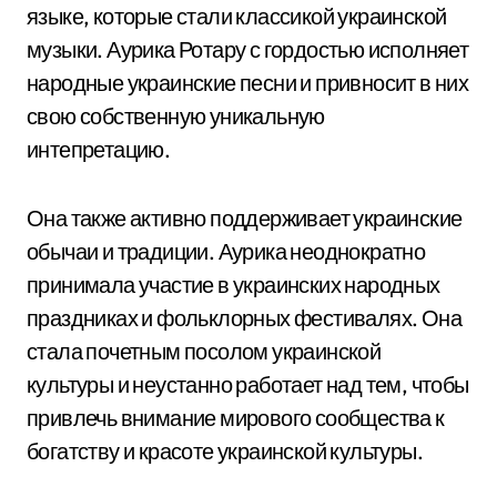
языке, которые стали классикой украинской
музыки. Аурика Ротару с гордостью исполняет
народные украинские песни и привносит в них
свою собственную уникальную
интепретацию.
Она также активно поддерживает украинские
обычаи и традиции. Аурика неоднократно
принимала участие в украинских народных
праздниках и фольклорных фестивалях. Она
стала почетным посолом украинской
культуры и неустанно работает над тем, чтобы
привлечь внимание мирового сообщества к
богатству и красоте украинской культуры.