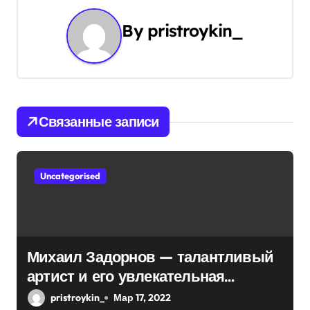
а
By
pristroykin_
ц
и
я
Связанные записи
п
о
Uncategorised
з
а
п
Михаил Задорнов — талантливый
и
артист и его увлекательная
биография — выдающиеся
с
pristroykin_
Мар 17, 2022