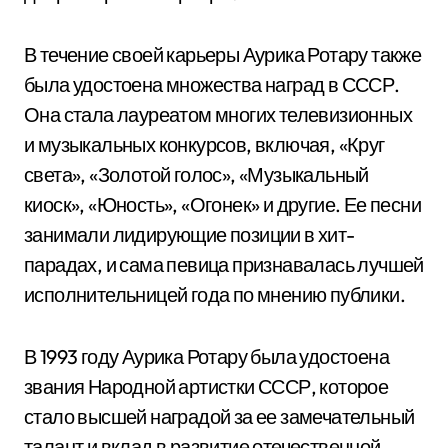
В течение своей карьеры Аурика Ротару также
была удостоена множества наград в СССР.
Она стала лауреатом многих телевизионных
и музыкальных конкурсов, включая, «Круг
света», «Золотой голос», «Музыкальный
киоск», «Юность», «Огонек» и другие. Ее песни
занимали лидирующие позиции в хит-
парадах, и сама певица признавалась лучшей
исполнительницей года по мнению публики.
В 1993 году Аурика Ротару была удостоена
звания Народной артистки СССР, которое
стало высшей наградой за ее замечательный
талант и вклад в развитие отечественной