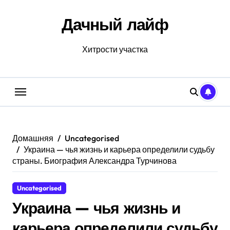
Перейти
к
Дачный лайф
содержанию
Хитрости участка
Домашняя
Uncategorised
Украина — чья жизнь и карьера определили судьбу
страны. Биография Александра Турчинова
Uncategorised
Украина — чья жизнь и
карьера определили судьбу