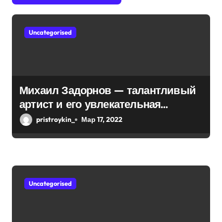
я
п
Uncategorised
о
з
а
Михаил Задорнов — талантливый
артист и его увлекательная
п
биография — выдающиеся
pristroykin_
Мар 17, 2022
и
достижения, известность и
интересные факты из личной
с
жизни!
я
Uncategorised
м