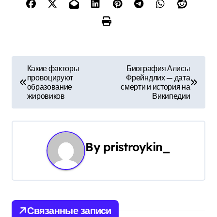
Н
Какие факторы
Биография Алисы
провоцируют
Фрейндлих — дата
а
образование
смерти и история на
жировиков
Википедии
в
и
г
By
pristroykin_
а
ц
и
Связанные записи