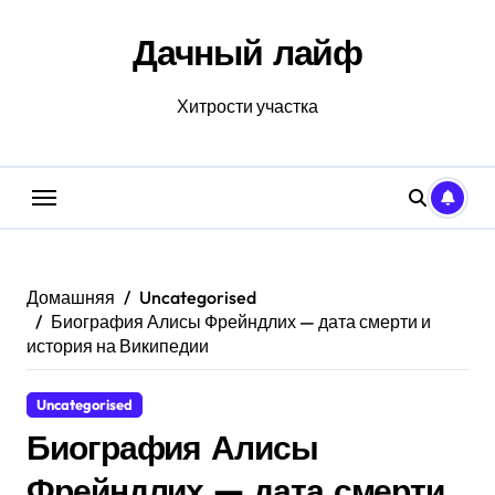
Перейти
к
Дачный лайф
содержанию
Хитрости участка
Домашняя
Uncategorised
Биография Алисы Фрейндлих — дата смерти и
история на Википедии
Uncategorised
Биография Алисы
Фрейндлих — дата смерти