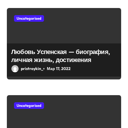
жизни!
м
Uncategorised
Любовь Успенская — биография,
личная жизнь, достижения
pristroykin_
Мар 17, 2022
Uncategorised