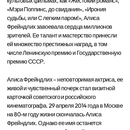
культовых фильмах, как «Жестокий романс»,
«Мэри Поппинс, до свидания», «Ирония
судьбы, или С легким паром!», Алиса
Фрейндлих завоевала сердца миллионов
зрителей. Ее талант и мастерство принесли
ей множество престижных наград, в том
числе Ленинскую премию и Государственную
премию СССР.
Алиса Фрейндлих – неповторимая актриса, ее
живой и чувственный почерк стал визитной
карточкой советского и российского
кинематографа. 29 апреля 2014 года в Москве
на 80-м году жизни скончалась Алиса
Фрейндлих. Однако ее имя останется