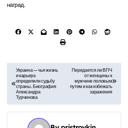
наград.
Н
Украина — чья жизнь
Передается ли ВПЧ
и карьера
от женщины к
а
определили судьбу
мужчине половым
страны. Биография
путем и как избежать
в
Александра
заражения
Турчинова
и
г
а
By
pristroykin_