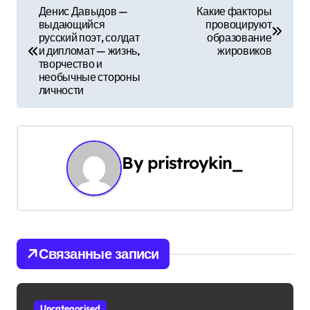
Н
Денис Давыдов —
Какие факторы
выдающийся
провоцируют
а
русский поэт, солдат
образование
и дипломат — жизнь,
жировиков
в
творчество и
необычные стороны
и
личности
г
а
By
pristroykin_
ц
и
я
Связанные записи
п
о
Uncategorised