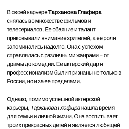
В своей карьере
Тарханова Глафира
снялась во множестве фильмов и
телесериалов. Ее обаяние и талант
приковывали внимание зрителей, а ее роли
запоминались надолго. Она с успехом
справлялась с различными жанрами – от
драмы до комедии. Ее актерский дар и
профессионализм были признаны не только в
России, но и за ее пределами.
Однако, помимо успешной актерской
карьеры,
Тарханова Глафира
нашла время
для семьи и личной жизни. Она воспитывает
троих прекрасных детей и является любящей