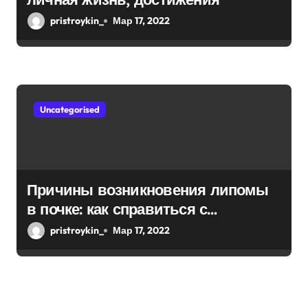
pristroykin_
Мар 17, 2022
Uncategorised
Причины возникновения липомы
в почке: как справиться с
болезнью
pristroykin_
Мар 17, 2022