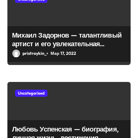
з
а
п
Михаил Задорнов — талантливый
и
артист и его увлекательная
биография — выдающиеся
с
pristroykin_
Мар 17, 2022
достижения, известность и
я
интересные факты из личной
м
жизни!
Uncategorised
Любовь Успенская — биография,
личная жизнь, достижения