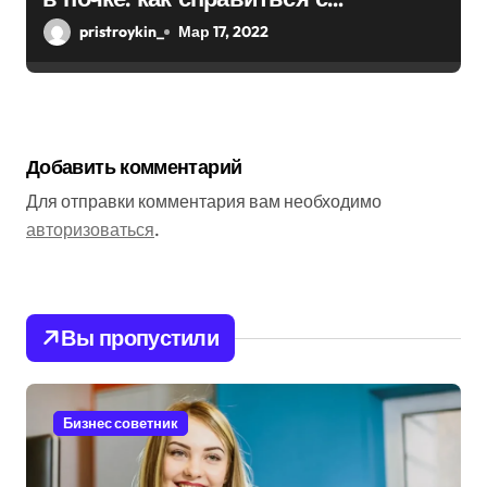
болезнью
pristroykin_
Мар 17, 2022
Добавить комментарий
Для отправки комментария вам необходимо
авторизоваться
.
Вы пропустили
Бизнес советник