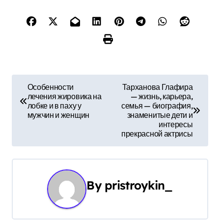
Н
Особенности
Тарханова Глафира
лечения жировика на
— жизнь, карьера,
а
лобке и в паху у
семья — биография,
мужчин и женщин
знаменитые дети и
в
интересы
прекрасной актрисы
и
г
а
By
pristroykin_
ц