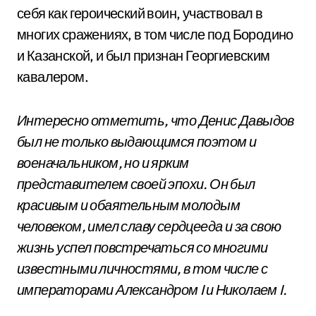
себя как героический воин, участвовал в
многих сражениях, в том числе под Бородино
и Казанской, и был признан Георгиевским
кавалером.
Интересно отметить, что Денис Давыдов
был не только выдающимся поэтом и
военачальником, но и ярким
представителем своей эпохи. Он был
красивым и обаятельным молодым
человеком, имел славу сердцееда и за свою
жизнь успел повстречаться со многими
известными личностями, в том числе с
императорами Александром I и Николаем I.