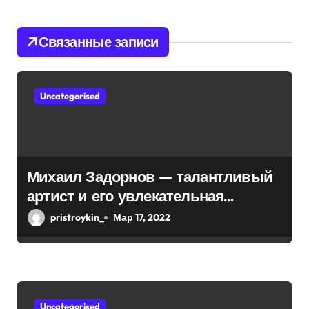
и
я
Связанные записи
п
о
Uncategorised
з
а
п
Михаил Задорнов — талантливый
артист и его увлекательная
и
биография — выдающиеся
pristroykin_
Мар 17, 2022
с
достижения, известность и
интересные факты из личной
я
жизни!
м
Uncategorised