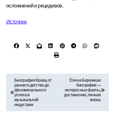
осложнений и рецидивов.
Источник
Н
Биография Кравц от
Елена Бережная
раннего детства до
биография —
а
феноменального
интересные факты,
успеха в
достижения, личная
в
музыкальной
жизнь
индустрии
и