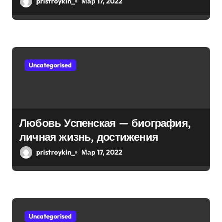
pristroykin_
Мар 17, 2022
с
достижения, известность и
интересные факты из личной
я
жизни!
м
Uncategorised
Любовь Успенская — биография,
личная жизнь, достижения
pristroykin_
Мар 17, 2022
Uncategorised