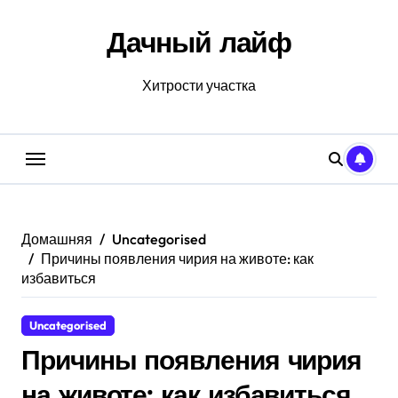
Перейти
к
Дачный лайф
содержанию
Хитрости участка
Домашняя
Uncategorised
Причины появления чирия на животе: как
избавиться
Uncategorised
Причины появления чирия
на животе: как избавиться