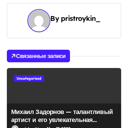
г
а
By
pristroykin_
ц
и
я
Связанные записи
п
о
Uncategorised
з
а
п
Михаил Задорнов — талантливый
артист и его увлекательная
и
биография — выдающиеся