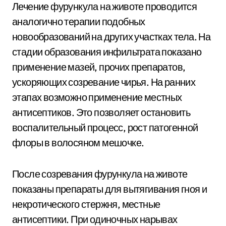
Лечение фурункула на животе проводится
аналогично терапии подобных
новообразований на других участках тела. На
стадии образования инфильтрата показано
применение мазей, прочих препаратов,
ускоряющих созревание чирья. На ранних
этапах возможно применение местных
антисептиков. Это позволяет остановить
воспалительный процесс, рост патогенной
флоры в волосяном мешочке.
После созревания фурункула на животе
показаны препараты для вытягивания гноя и
некротического стержня, местные
антисептики. При одиночных нарывах