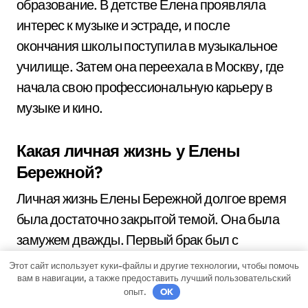
образование. В детстве Елена проявляла
интерес к музыке и эстраде, и после
окончания школы поступила в музыкальное
училище. Затем она переехала в Москву, где
начала свою профессиональную карьеру в
музыке и кино.
Какая личная жизнь у Елены
Бережной?
Личная жизнь Елены Бережной долгое время
была достаточно закрытой темой. Она была
замужем дважды. Первый брак был с
музыкантом Александром Черным, от
Этот сайт использует куки-файлы и другие технологии, чтобы помочь
вам в навигации, а также предоставить лучший пользовательский
которого у нее есть сын, Илья. Вторым мужем
опыт.
OK
Елены был бизнесмен Дмитрий Орлов, роман