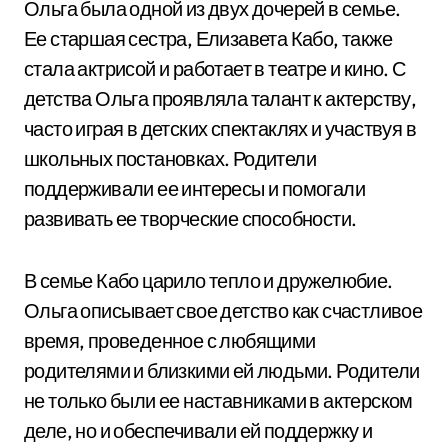
Ольга была одной из двух дочерей в семье.
Ее старшая сестра, Елизавета Кабо, также
стала актрисой и работает в театре и кино. С
детства Ольга проявляла талант к актерству,
часто играя в детских спектаклях и участвуя в
школьных постановках. Родители
поддерживали ее интересы и помогали
развивать ее творческие способности.
В семье Кабо царило тепло и дружелюбие.
Ольга описывает свое детство как счастливое
время, проведенное с любящими
родителями и близкими ей людьми. Родители
не только были ее наставниками в актерском
деле, но и обеспечивали ей поддержку и