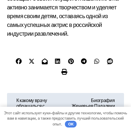
активно занимается творчеством и уделяет
время своим детям, оставаясь одной из
самых успешных актрис в российской
индустрии развлечений.
Н
К какому врачу
Биография
обращаться с
Женевьев Падалеки
а
папилломами на
— узнайте все о
Этот сайт использует куки-файлы и другие технологии, чтобы помочь
теле: кто лечит и
жизни и достижениях
вам в навигации, а также предоставить лучший пользовательский
в
удаляет наросты
знаменитой актрисы
опыт.
OK