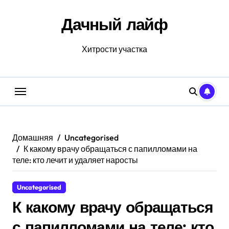
Перейти
к
Дачный лайф
содержанию
Хитрости участка
Домашняя
Uncategorised
К какому врачу обращаться с папилломами на
теле: кто лечит и удаляет наросты
Uncategorised
К какому врачу обращаться
с папилломами на теле: кто