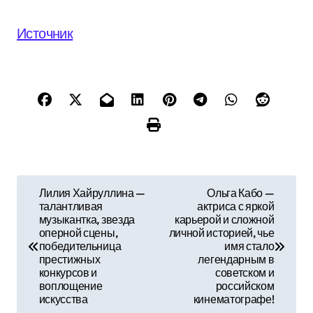
Источник
Н
Лилия Хайруллина —
Ольга Кабо —
талантливая
актриса с яркой
а
музыкантка, звезда
карьерой и сложной
оперной сцены,
личной историей, чье
в
победительница
имя стало
престижных
легендарным в
и
конкурсов и
советском и
воплощение
российском
г
искусства
кинематографе!