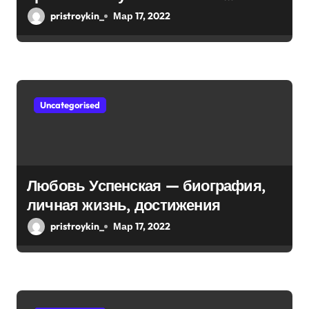
биография — выдающиеся
я
pristroykin_
Мар 17, 2022
достижения, известность и
м
интересные факты из личной
жизни!
Uncategorised
Любовь Успенская — биография,
личная жизнь, достижения
pristroykin_
Мар 17, 2022