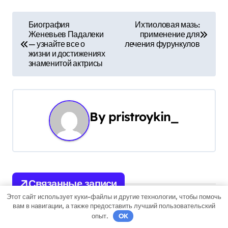
Н
Биография
Ихтиоловая мазь:
Женевьев Падалеки
применение для
а
— узнайте все о
лечения фурункулов
жизни и достижениях
в
знаменитой актрисы
и
г
By
pristroykin_
а
ц
и
Связанные записи
я
Этот сайт использует куки-файлы и другие технологии, чтобы помочь
п
вам в навигации, а также предоставить лучший пользовательский
опыт.
OK
Uncategorised