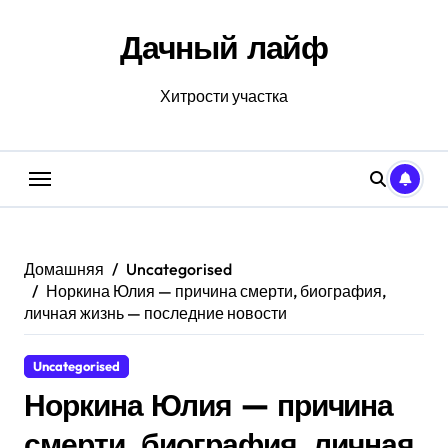
Перейти
к
Дачный лайф
содержанию
Хитрости участка
Домашняя
Uncategorised
Норкина Юлия — причина смерти, биография,
личная жизнь — последние новости
Uncategorised
Норкина Юлия — причина
смерти, биография, личная