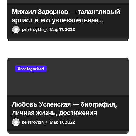
п
Михаил Задорнов — талантливый
и
артист и его увлекательная
биография — выдающиеся
с
pristroykin_
Мар 17, 2022
достижения, известность и
я
интересные факты из личной
м
жизни!
Uncategorised
Любовь Успенская — биография,
личная жизнь, достижения
pristroykin_
Мар 17, 2022