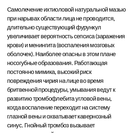
Самолечение ихтиоловой натуральной мазью
при нарывах области лица не проводится,
длительно существующий фурункул
увеличивает вероятность сепсиса (заражения
крови) и менингита (воспаления мозговых
оболочек). Наиболее опасны в этом плане
носогубные образования. Работающая
постоянно мимика, высокий риск
повреждения чирия на лице во время
бритвенной процедуры, умывания ведут к
развитию тромбофлебита угловой вены,
когда воспаление переходит на систему
глазной вены и охватывает кавернозный
синус. Гнойный тромбоз вызывает