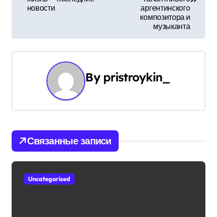
в
новости
аргентинского
композитора и
и
музыканта
г
а
By
pristroykin_
ц
и
я
Связанные записи
п
о
Uncategorised
з
а