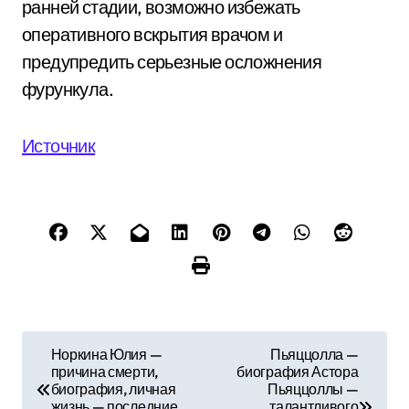
ранней стадии, возможно избежать
оперативного вскрытия врачом и
предупредить серьезные осложнения
фурункула.
Источник
Н
Норкина Юлия —
Пьяццолла —
причина смерти,
биография Астора
а
биография, личная
Пьяццоллы —
жизнь — последние
талантливого