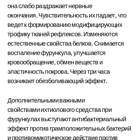
она слабо раздражает нервные
окончания. Чувствительность их падает, что
ведет к формированию модифицирующих
трофику тканей рефлексов. Изменяются
естественные свойства белков. Снимается
воспаление фурункула, улучшается
кровообращение, обмен веществ и
эластичность покрова. Через три часа
возникает обезболивающий эффект.
Дополнительными важными
свойствами ихтиолового средства при
фурункулах выступают антибактериальный
эффект против грамположительных бактерий
и противомикотическое действие против