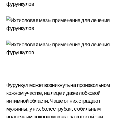
Фурункул может возникнуть на произвольном
кожном участке, на лице и даже лобковой
интимной области. Чаще от них страдают
мужчины, у них более грубая, с обильным
волосяным покровом кожа, за которой они