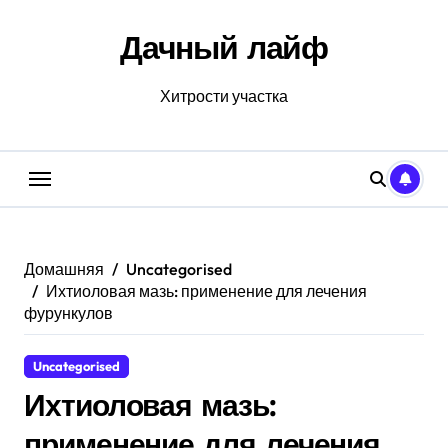
Перейти
к
Дачный лайф
содержанию
Хитрости участка
Домашняя
Uncategorised
Ихтиоловая мазь: применение для лечения
фурункулов
Uncategorised
Ихтиоловая мазь:
применение для лечения