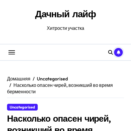
Перейти
к
Дачный лайф
содержанию
Хитрости участка
Домашняя
Uncategorised
Насколько опасен чирей, возникший во время
берменности
Uncategorised
Насколько опасен чирей,
возникший во время