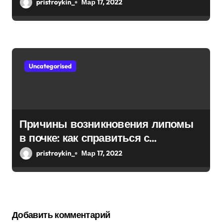
pristroykin_
Мар 17, 2022
Uncategorised
Причины возникновения липомы
в почке: как справиться с
болезнью
pristroykin_
Мар 17, 2022
Добавить комментарий