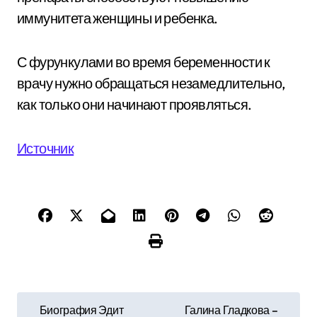
иммунитета женщины и ребенка.
С фурункулами во время беременности к
врачу нужно обращаться незамедлительно,
как только они начинают проявляться.
Источник
Н
Биография Эдит
Галина Гладкова –