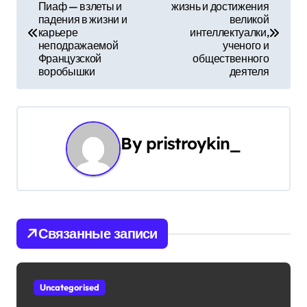
Пиаф — взлеты и
жизнь и достижения
а
падения в жизни и
великой
карьере
интеллектуалки,
в
неподражаемой
ученого и
Французской
общественного
и
воробышки
деятеля
г
а
By
pristroykin_
ц
и
я
Связанные записи
п
о
Uncategorised
з