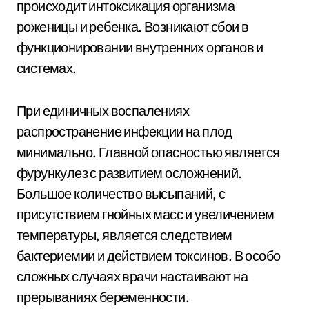
происходит интоксикация организма
роженицы и ребенка. Возникают сбои в
функционировании внутренних органов и
системах.
При единичных воспалениях
распространение инфекции на плод
минимально. Главной опасностью является
фурункулез с развитием осложнений.
Большое количество высыпаний, с
присутствием гнойных масс и увеличением
температуры, является следствием
бактериемии и действием токсинов. В особо
сложных случаях врачи настаивают на
прерываниях беременности.