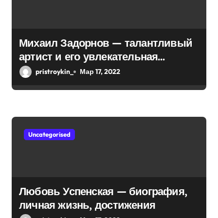
а
п
Михаил Задорнов — талантливый
и
артист и его увлекательная
биография — выдающиеся
с
pristroykin_
Мар 17, 2022
достижения, известность и
я
интересные факты из личной
м
жизни!
Uncategorised
Любовь Успенская — биография,
личная жизнь, достижения