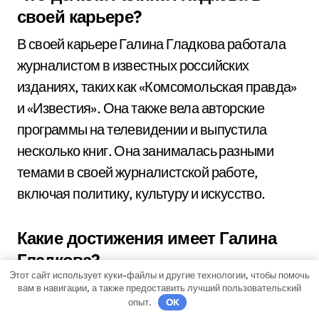
своей карьере?
В своей карьере Галина Гладкова работала
журналистом в известных российских
изданиях, таких как «Комсомольская правда»
и «Известия». Она также вела авторские
программы на телевидении и выпустила
несколько книг. Она занималась разными
темами в своей журналистской работе,
включая политику, культуру и искусство.
Какие достижения имеет Галина
Гладкова?
Этот сайт использует куки-файлы и другие технологии, чтобы помочь
Галина Гладкова имеет множество
вам в навигации, а также предоставить лучший пользовательский
опыт.
OK
достижений в своей карьере. Она является