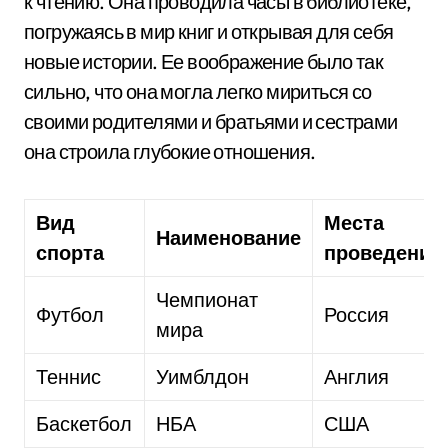
к чтению. Она проводила часы в библиотеке,
погружаясь в мир книг и открывая для себя
новые истории. Ее воображение было так
сильно, что она могла легко мириться со
своими родителями и братьями и сестрами
она строила глубокие отношения.
Вид
Места
Наименование
спорта
проведения
Чемпионат
Футбол
Россия
мира
Теннис
Уимблдон
Англия
Баскетбол
НБА
США