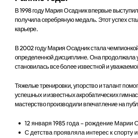
В 1998 году Мария Осадник впервые выступи
получила серебряную медаль. Этот успех ста
карьере.
В 2002 году Мария Осадник стала чемпионкой
определенной дисциплине. Она продолжала у
становилась все более известной и уважаемо
Тяжелые тренировки, упорство и талант помо
успешных и известных акробатических гимнас
мастерство производили впечатление на публ
12 января 1985 года – рождение Марии 
С детства проявляла интерес к спорту 