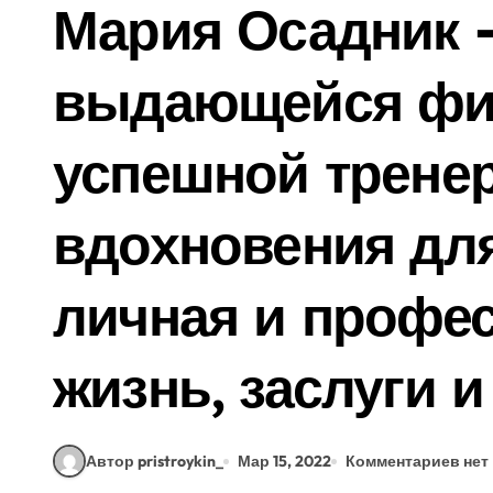
Мария Осадник 
выдающейся фиг
успешной трене
вдохновения дл
личная и профе
жизнь, заслуги 
Автор pristroykin_
Мар 15, 2022
Комментариев нет