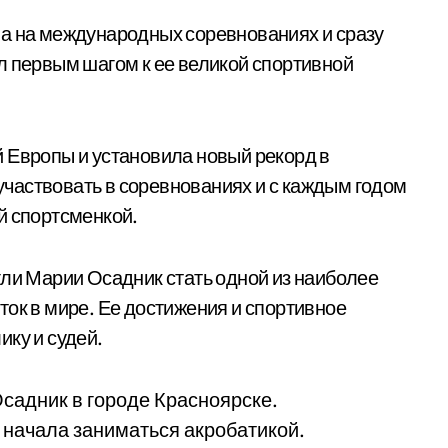
ла на международных соревнованиях и сразу
л первым шагом к ее великой спортивной
 Европы и установила новый рекорд в
частвовать в соревнованиях и с каждым годом
й спортсменкой.
гли Марии Осадник стать одной из наиболее
ток в мире. Ее достижения и спортивное
ику и судей.
Осадник в городе Красноярске.
и начала заниматься акробатикой.