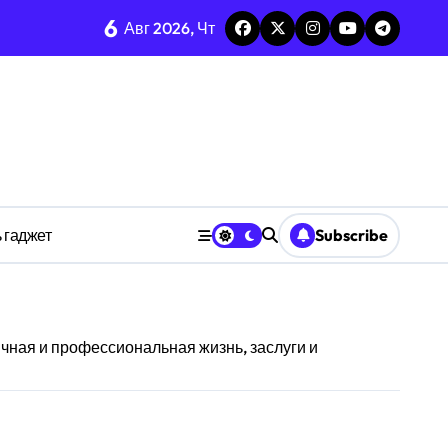
6
тых системах
Авг 2026, Чт
изадачности
ве
 гаджет
Subscribe
анстве
ная и профессиональная жизнь, заслуги и
ности индивидуума
ве