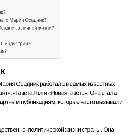
ик?
ны о Марии Осадник?
садник в личной жизни?
IT-индустрии?
ик?
к
Мария Осадник работала в самых известных
нт», «Газета.Ru» и «Новая газета». Она стала
дартным публикациям, которые часто вызывали
щественно-политической жизни страны. Она